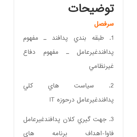
توضیحات
سرفصل
1. طبقه بندي پدافند ـ مفهوم
پدافندغيرعامل ـ مفهوم دفاع
غيرنظامي
2. سياست هاي كلي
پدافندغيرعامل درحوزه IT
3. جهت گيري كلان پدافندغيرعامل
فاوا-اهداف برنامه هاي