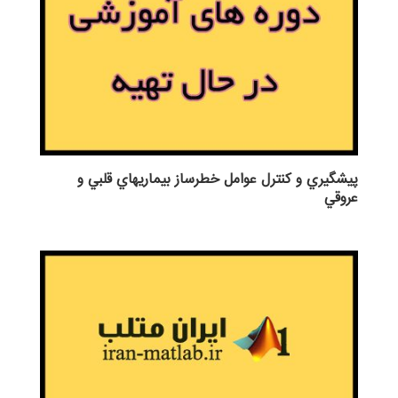
پيشگيري و كنترل عوامل خطرساز بيماريهاي قلبي و
عروقي