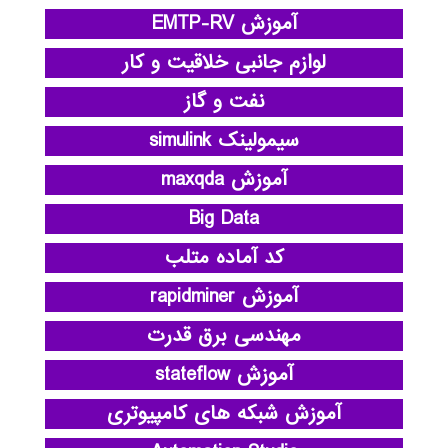
آموزش EMTP-RV
لوازم جانبی خلاقیت و کار
نفت و گاز
سیمولینک simulink
آموزش maxqda
Big Data
کد آماده متلب
آموزش rapidminer
مهندسی برق قدرت
آموزش stateflow
آموزش شبکه های کامپیوتری