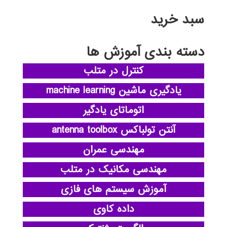
سبد خرید
دسته بندی آموزش ها
کنترل در متلب
یادگیری ماشین machine learning
اتوماتای یادگیر
آنتن تولباکس antenna toolbox
مهندسی عمران
مهندسی مکانیک در متلب
آموزش سیستم های فازی
داده کاوی