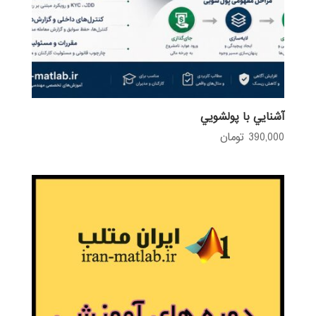
آشنايي با پولشويي
390,000
تومان