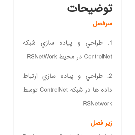
توضیحات
سرفصل
1. طراحي و پياده سازي شبكه
ControlNet در محيط RSNetWork
2. طراحي و پياده سازي ارتباط
داده ها در شبكه ControlNet توسط
RSNetwork
زير فصل