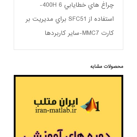
چراغ هاي خطايابي 400H 6-
استفاده از SFC51 براي مديريت بر
كارت MMC7-ساير كاربردها
محصولات مشابه