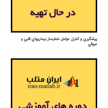
پيشگيري و كنترل عوامل خطرساز بيماريهاي قلبي و
عروقي