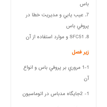
باس
7. عيب يابي و مديريت خطا در
پروفي باس
8. SFC51 و موارد استفاده از آن
زير فصل
1-1 مروري بر پروفي باس و انواع
آن
1- 2جايگاه مدباس در اتوماسيون