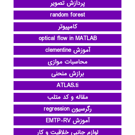
پردازش تصویر
random forest
کامپیوتر
optical flow in MATLAB
آموزش clementine
محاسبات موازی
برازش منحنی
ATLAS.ti
مقاله و کد متلب
رگرسیون regression
آموزش EMTP-RV
لوازم جانبی خلاقیت و کار