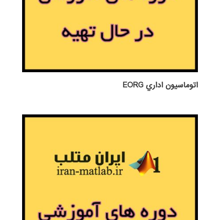
اتوماسيون اداري EORG