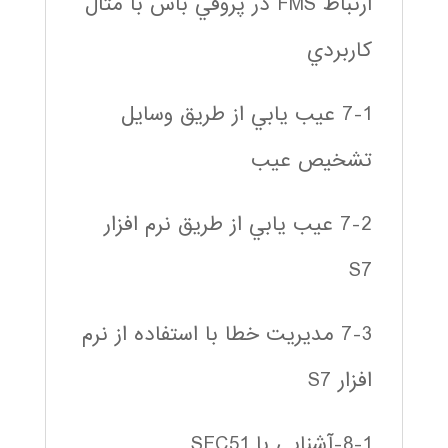
ارتباط FMS در پروفي باس با مثال
كاربردي
7-1 عيب يابي از طريق وسايل
تشخيص عيب
7-2 عيب يابي از طريق نرم افزار
S7
7-3 مديريت خطا با استفاده از نرم
افزار S7
8-1-آشنايي با SFC51