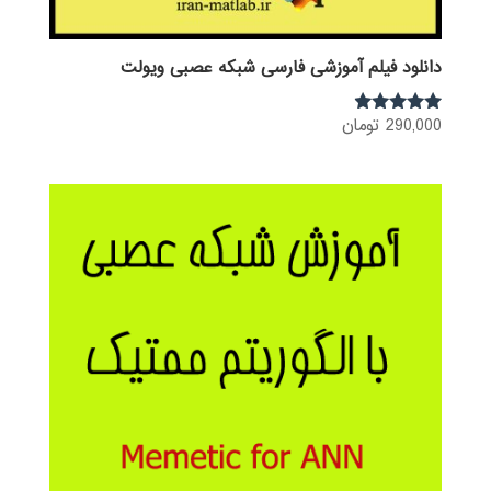
دانلود فیلم آموزشی فارسی شبکه عصبی ویولت
290,000
تومان
نمره
4.75
از 5