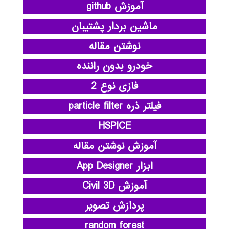
آموزش github
ماشین بردار پشتیبان
نوشتن مقاله
خودرو بدون راننده
فازی نوع 2
فیلتر ذره particle filter
HSPICE
آموزش نوشتن مقاله
ابزار App Designer
آموزش Civil 3D
پردازش تصویر
random forest