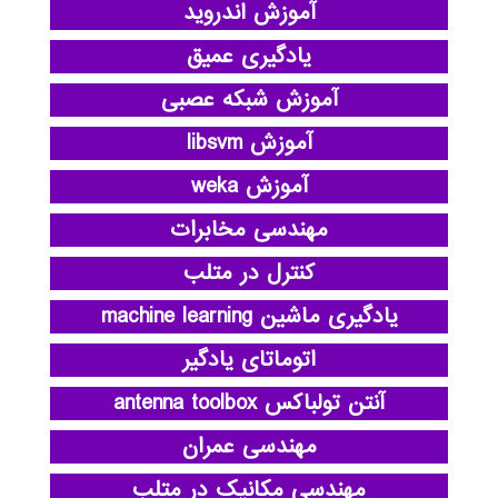
آموزش اندروید
یادگیری عمیق
آموزش شبکه عصبی
آموزش libsvm
آموزش weka
مهندسی مخابرات
کنترل در متلب
یادگیری ماشین machine learning
اتوماتای یادگیر
آنتن تولباکس antenna toolbox
مهندسی عمران
مهندسی مکانیک در متلب