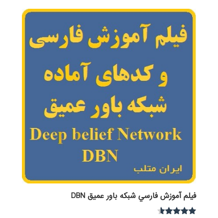
00
از
5
فيلم آموزش فارسي شبكه باور عميق DBN