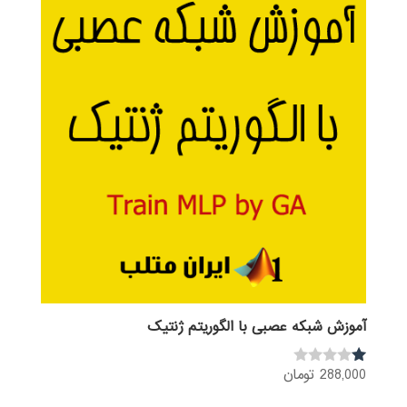
آموزش شبکه عصبی با الگوریتم ژنتیک
288,000
تومان
نم
ره
1.