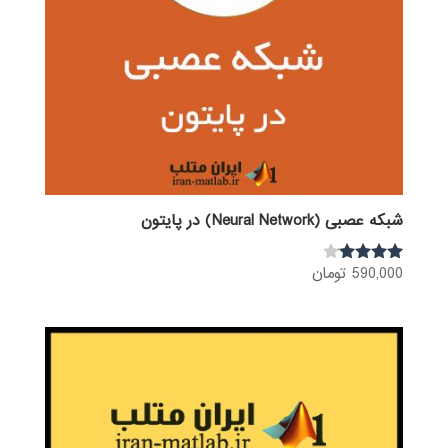
شبکه عصبی (Neural Network) در پایتون
590,000
تومان
نمره
3.92
از 5