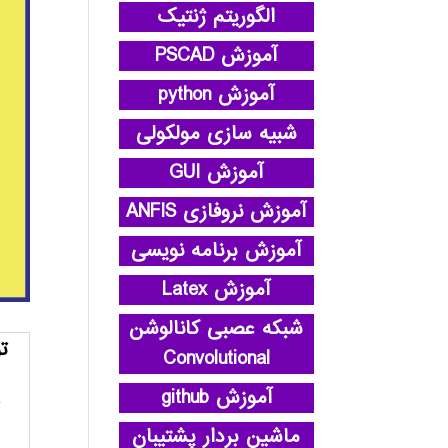
الگوریتم ژنتیک
آموزش PSCAD
آموزش python
شبیه سازی مولکولی
آموزش GUI
آموزش نروفازی ANFIS
آموزش برنامه نویسی
آموزش Latex
شبکه عصبی کانالوشن
ت
Convolutional
آموزش github
ماشین بردار پشتیبان