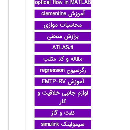
optical flow in MATLAB
آموزش clementine
محاسبات موازی
برازش منحنی
ATLAS.ti
مقاله و کد متلب
رگرسیون regression
آموزش EMTP-RV
لوازم جانبی خلاقیت و
کار
نفت و گاز
سیمولینک simulink