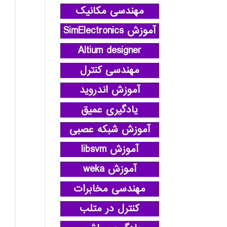
مهندسی مکانیک
آموزش SimElectronics
Altium designer
مهندسی کنترل
آموزش اندروید
یادگیری عمیق
آموزش شبکه عصبی
آموزش libsvm
آموزش weka
مهندسی مخابرات
کنترل در متلب