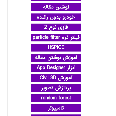
نوشتن مقاله
خودرو بدون راننده
فازی نوع 2
فیلتر ذره particle filter
HSPICE
آموزش نوشتن مقاله
ابزار App Designer
آموزش Civil 3D
پردازش تصویر
random forest
کامپیوتر