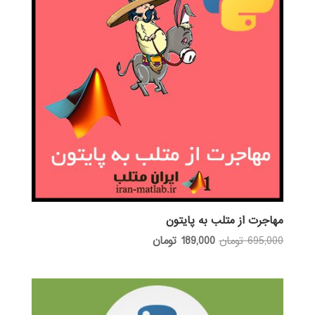
مهاجرت از متلب به پایتون
قیمت
قیمت
695,000
تومان
189,000
تومان
اصلی:
فعلی:
695,000 تومان
189,000 تومان.
بود.