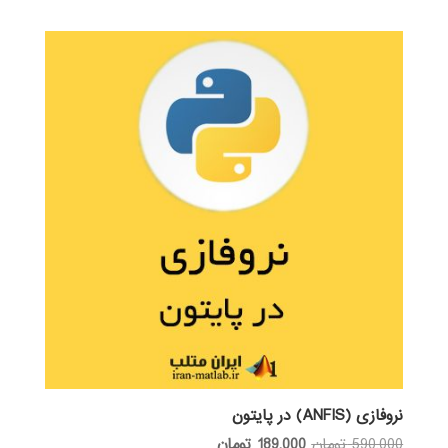
از 5
نروفازی (ANFIS) در پایتون
قیمت
قیمت
590,000
تومان
189,000
تومان