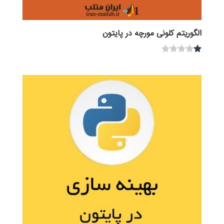
الگوریتم کلونی مورچه در پایتون
نم
ره
1.
00
از
5