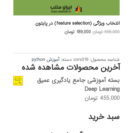
انتخاب ویژگی (feature selection) در پایتون
قیمت
قیمت
595,000
تومان
189,000
تومان
اصلی:
فعلی:
595,000 تومان
189,000 تومان.
بود.
شناسه محصول:
cors019
دسته:
آموزش python
آخرین محصولات مشاهده شده
بسته آموزشی جامع یادگیری عمیق
Deep Learning
455,000
تومان
سبد خرید