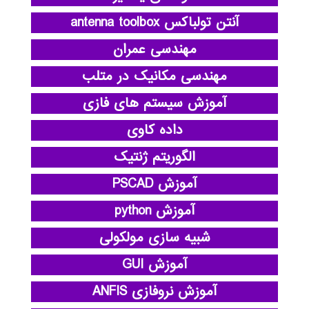
آنتن تولباکس antenna toolbox
مهندسی عمران
مهندسی مکانیک در متلب
آموزش سیستم های فازی
داده کاوی
الگوریتم ژنتیک
آموزش PSCAD
آموزش python
شبیه سازی مولکولی
آموزش GUI
آموزش نروفازی ANFIS