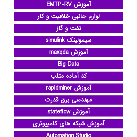
آموزش EMTP-RV
لوازم جانبی خلاقیت و کار
نفت و گاز
سیمولینک simulink
آموزش maxqda
Big Data
کد آماده متلب
آموزش rapidminer
مهندسی برق قدرت
آموزش stateflow
آموزش شبکه های کامپیوتری
Automation Studio