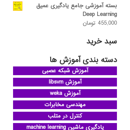
بسته آموزشی جامع یادگیری عمیق
Deep Learning
455,000
تومان
سبد خرید
دسته بندی آموزش ها
آموزش شبکه عصبی
آموزش libsvm
آموزش weka
مهندسی مخابرات
کنترل در متلب
یادگیری ماشین machine learning