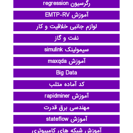
رگرسیون regression
آموزش EMTP-RV
لوازم جانبی خلاقیت و کار
نفت و گاز
سیمولینک simulink
آموزش maxqda
Big Data
کد آماده متلب
آموزش rapidminer
مهندسی برق قدرت
آموزش stateflow
آموزش شبکه های کامپیوتری