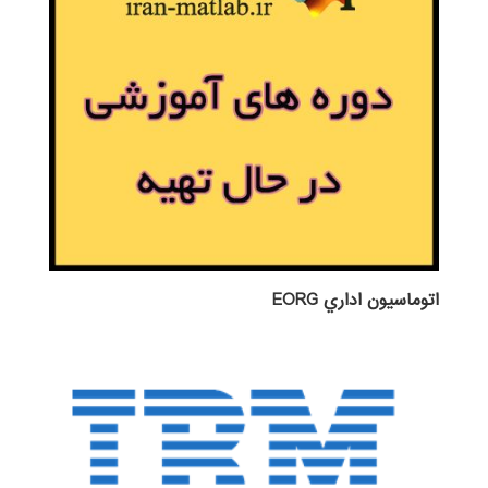
اتوماسيون اداري EORG