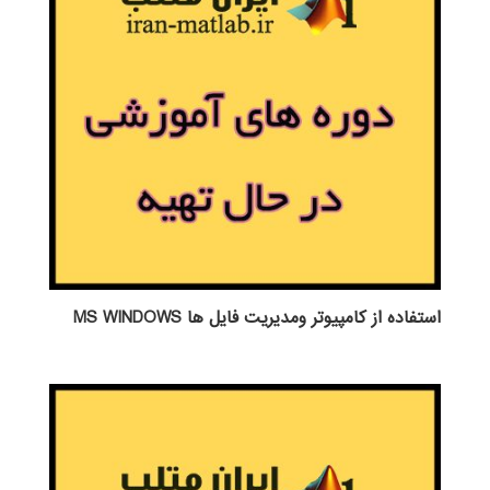
استفاده از كامپيوتر ومديريت فايل ها MS WINDOWS