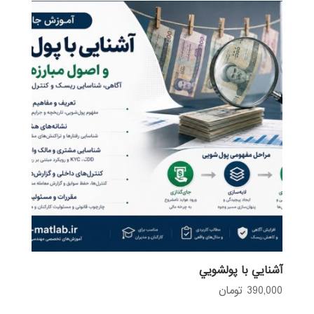
آشنايي با پولشويي
390,000
تومان