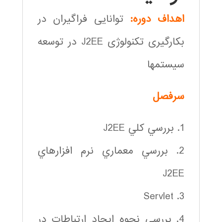
اهداف دوره:
توانایی فراگیران در
بکارگیری تکنولوژی J2EE در توسعه
سیستمها
سرفصل
1. بررسي كلي J2EE
2. بررسي معماري نرم افزارهاي
J2EE
3. Servlet
4. بررسي نحوه ايجاد ارتباطات در