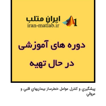
پيشگيري و كنترل عوامل خطرساز بيماريهاي قلبي و
عروقي