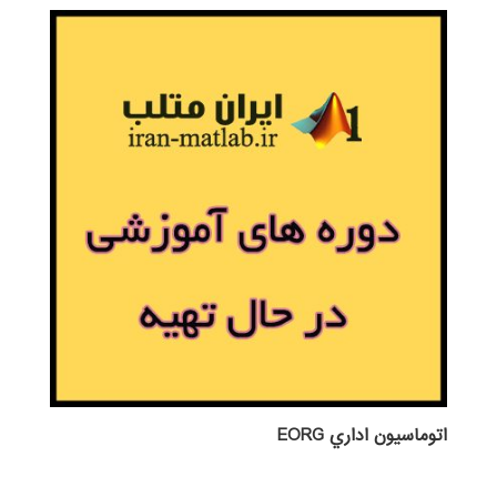
اتوماسيون اداري EORG