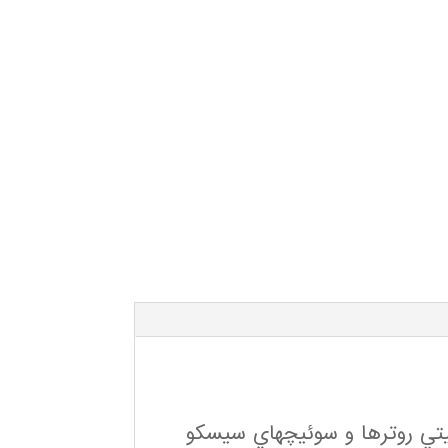
نيتي روترها و سوئيچهاي سيسكو