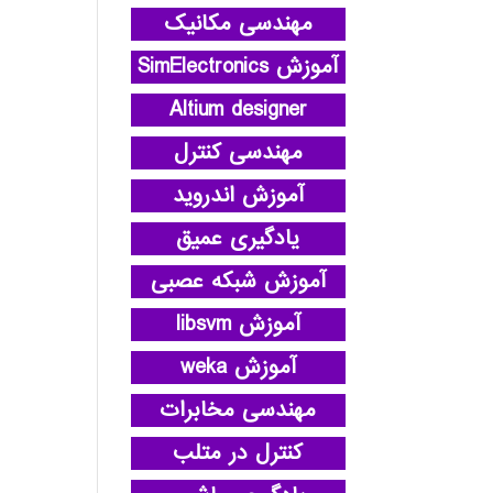
مهندسی مکانیک
آموزش SimElectronics
Altium designer
مهندسی کنترل
آموزش اندروید
یادگیری عمیق
آموزش شبکه عصبی
آموزش libsvm
آموزش weka
مهندسی مخابرات
کنترل در متلب