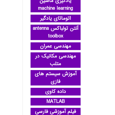
یادگیری ماشین
machine learning
اتوماتای یادگیر
آنتن تولباکس antenna
toolbox
مهندسی عمران
مهندسی مکانیک در
متلب
آموزش سیستم های
فازی
داده کاوی
MATLAB
فیلم آموزشی فارسی