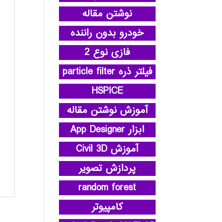
نوشتن مقاله
خودرو بدون راننده
فازی نوع 2
فیلتر ذره particle filter
HSPICE
آموزش نوشتن مقاله
ابزار App Designer
آموزش Civil 3D
پردازش تصویر
random forest
کامپیوتر