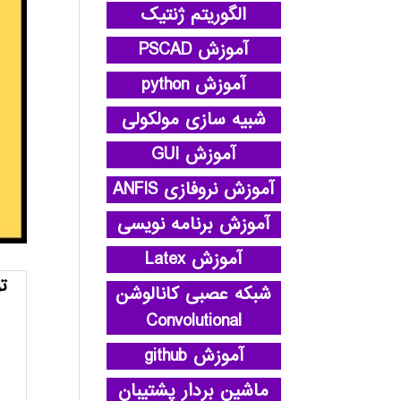
الگوریتم ژنتیک
آموزش PSCAD
آموزش python
شبیه سازی مولکولی
آموزش GUI
آموزش نروفازی ANFIS
آموزش برنامه نویسی
آموزش Latex
ت
شبکه عصبی کانالوشن
Convolutional
آموزش github
ماشین بردار پشتیبان