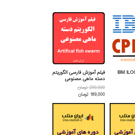
لم آموزشی IBM ILOG
فیلم آموزش فارسی الگوریتم
دسته ماهی مصنوعی
قیمت
299,000
تومان
قیمت
اصلی:
189,000
تومان
فعلی:
299,000 تومان
بود.
189,000 تومان.