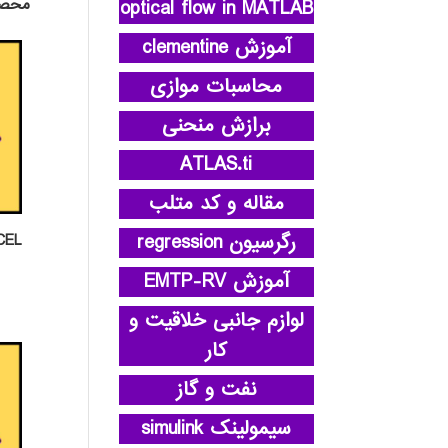
محصو
optical flow in MATLAB
آموزش clementine
محاسبات موازی
برازش منحنی
ATLAS.ti
مقاله و کد متلب
رگرسیون regression
EXCEL پ
آموزش EMTP-RV
لوازم جانبی خلاقیت و
کار
نفت و گاز
سیمولینک simulink