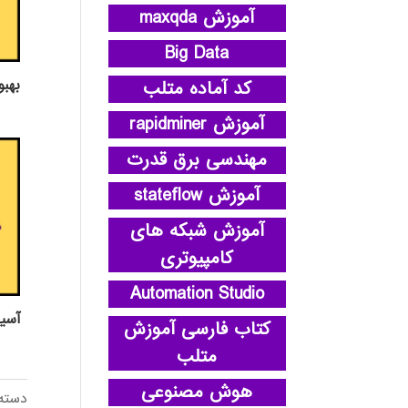
آموزش maxqda
Big Data
بهبو
کد آماده متلب
آموزش rapidminer
مهندسی برق قدرت
آموزش stateflow
آموزش شبکه های
کامپیوتری
Automation Studio
آسي
کتاب فارسی آموزش
متلب
هوش مصنوعی
دسته