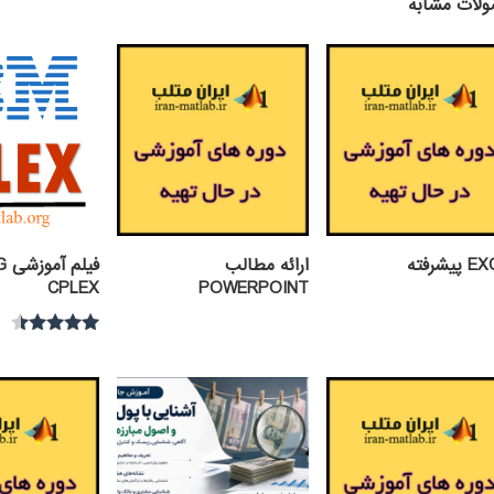
لات مشابه
يشرفته
ارائه مطالب
فی
CPLEX
POWERPOINT
نمره
4.30
از 5