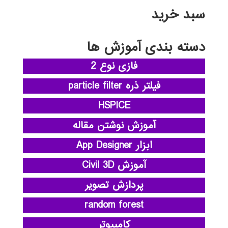
سبد خرید
دسته بندی آموزش ها
فازی نوع 2
فیلتر ذره particle filter
HSPICE
آموزش نوشتن مقاله
ابزار App Designer
آموزش Civil 3D
پردازش تصویر
random forest
کامپیوتر