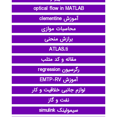
optical flow in MATLAB
آموزش clementine
محاسبات موازی
برازش منحنی
ATLAS.ti
مقاله و کد متلب
رگرسیون regression
آموزش EMTP-RV
لوازم جانبی خلاقیت و کار
نفت و گاز
سیمولینک simulink