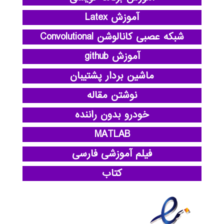
آموزش Latex
شبکه عصبی کانالوشن Convolutional
آموزش github
ماشین بردار پشتیبان
نوشتن مقاله
خودرو بدون راننده
MATLAB
فیلم آموزشی فارسی
کتاب