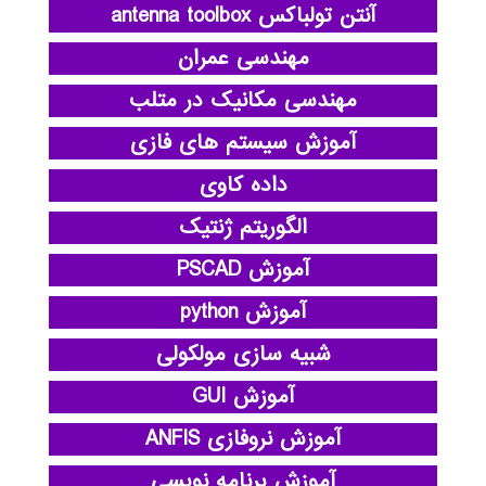
آنتن تولباکس antenna toolbox
مهندسی عمران
مهندسی مکانیک در متلب
آموزش سیستم های فازی
داده کاوی
الگوریتم ژنتیک
آموزش PSCAD
آموزش python
شبیه سازی مولکولی
آموزش GUI
آموزش نروفازی ANFIS
آموزش برنامه نویسی