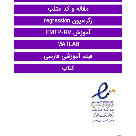
مقاله و کد متلب
رگرسیون regression
آموزش EMTP-RV
MATLAB
فیلم آموزشی فارسی
کتاب