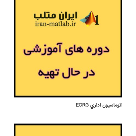
اتوماسيون اداري EORG