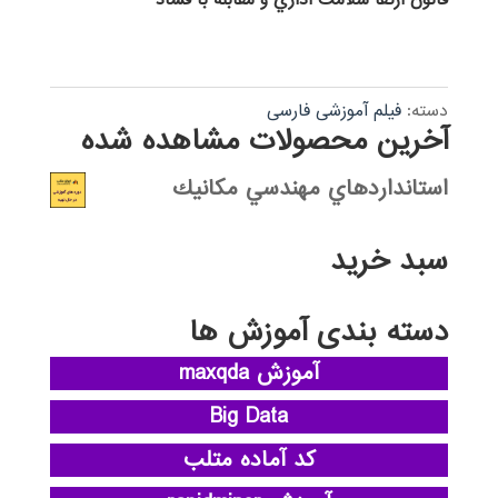
قانون ارتقا سلامت اداري و مقابله با فساد
دسته:
فیلم آموزشی فارسی
آخرین محصولات مشاهده شده
استانداردهاي مهندسي مكانيك
سبد خرید
دسته بندی آموزش ها
آموزش maxqda
Big Data
کد آماده متلب