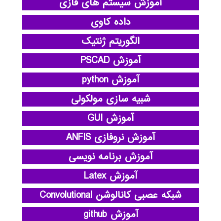
آموزش سیستم های فازی
داده کاوی
الگوریتم ژنتیک
آموزش PSCAD
آموزش python
شبیه سازی مولکولی
آموزش GUI
آموزش نروفازی ANFIS
آموزش برنامه نویسی
آموزش Latex
شبکه عصبی کانالوشن Convolutional
آموزش github