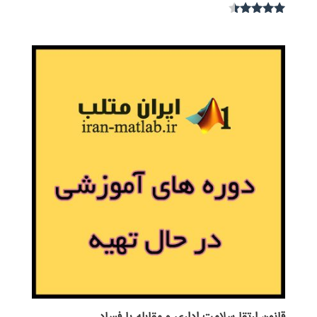
نمره
4.30
از 5