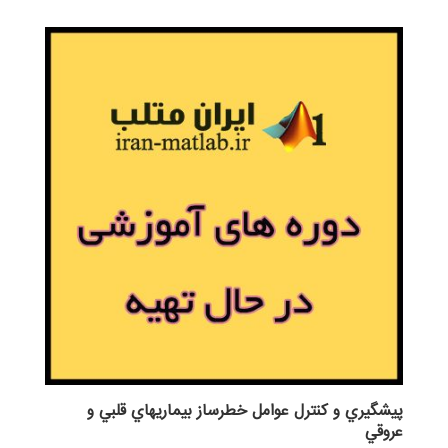
پيشگيري و كنترل عوامل خطرساز بيماريهاي قلبي و
عروقي