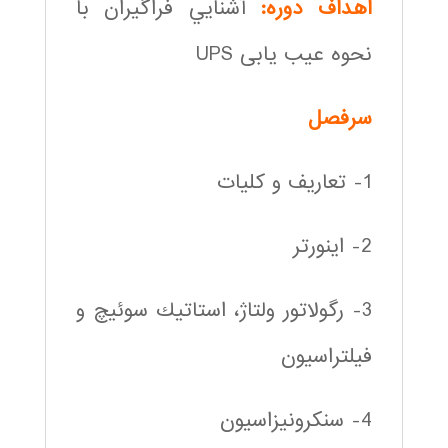
اهداف دوره:
آشنايي فراگيران با
نحوه عیب یابی UPS
سرفصل
1- تعاريف و كليات
2- اينورتر
3- رگولاتور ولتاژ، استاتيك سوئيچ و
فيلتراسيون
4- سنكرونيزاسيون