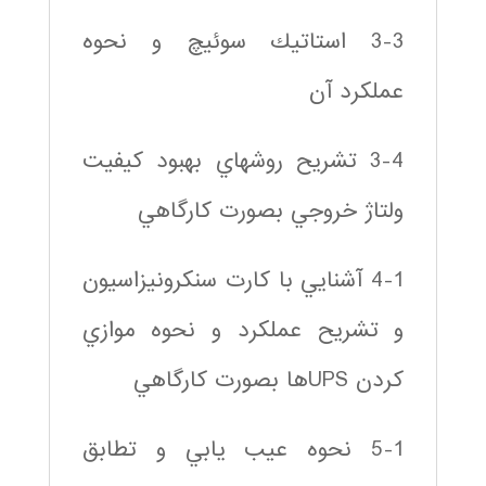
3-3 استاتيك سوئيچ و نحوه
عملكرد آن
3-4 تشريح روشهاي بهبود كيفيت
ولتاژ خروجي بصورت كارگاهي
4-1 آشنايي با كارت سنكرونيزاسيون
و تشريح عملكرد و نحوه موازي
كردن UPSها بصورت كارگاهي
5-1 نحوه عيب يابي و تطابق