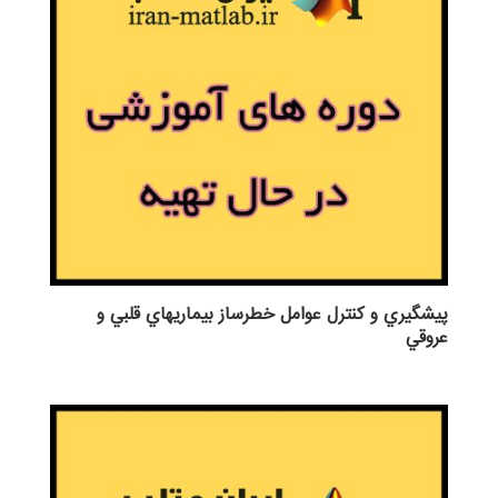
پيشگيري و كنترل عوامل خطرساز بيماريهاي قلبي و
عروقي