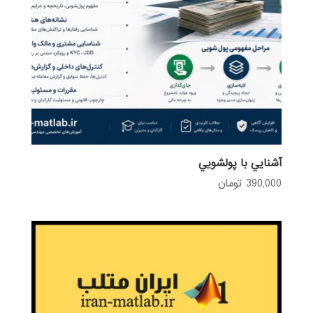
آشنايي با پولشويي
390,000
تومان