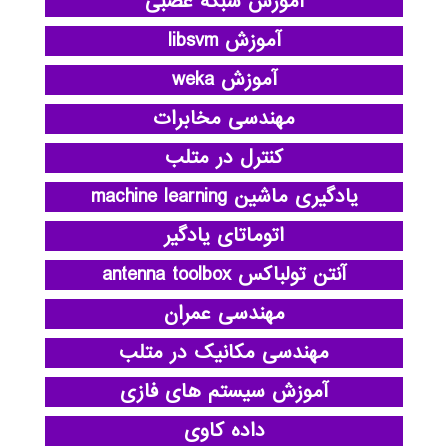
آموزش شبکه عصبی
آموزش libsvm
آموزش weka
مهندسی مخابرات
کنترل در متلب
یادگیری ماشین machine learning
اتوماتای یادگیر
آنتن تولباکس antenna toolbox
مهندسی عمران
مهندسی مکانیک در متلب
آموزش سیستم های فازی
داده کاوی