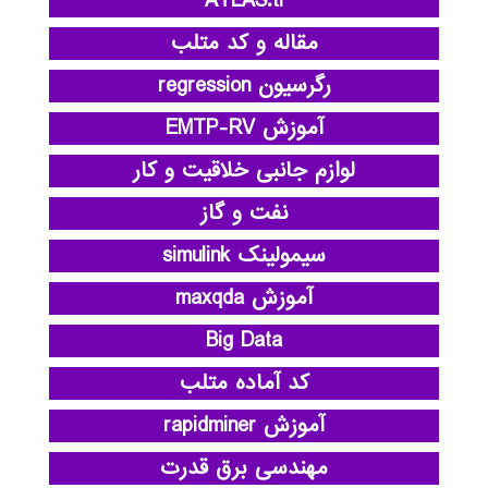
ATLAS.ti
مقاله و کد متلب
رگرسیون regression
آموزش EMTP-RV
لوازم جانبی خلاقیت و کار
نفت و گاز
سیمولینک simulink
آموزش maxqda
Big Data
کد آماده متلب
آموزش rapidminer
مهندسی برق قدرت