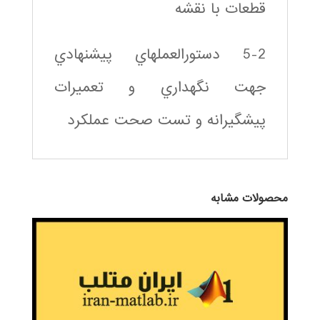
قطعات با نقشه
5-2 دستورالعملهاي پيشنهادي
جهت نگهداري و تعميرات
پيشگيرانه و تست صحت عملكرد
محصولات مشابه