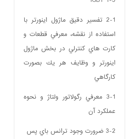
1-5 IGBT
2-1 تفسير دقيق ماژول اينورتر با
استفاده از نقشه، معرفي قطعات و
كارت هاي كنترلي در بخش ماژول
اينورتر و وظايف هر يك بصورت
كارگاهي
3-1 معرفي رگولاتور ولتاژ و نحوه
عملكرد آن
3-2 ضرورت وجود ترانس باي پس