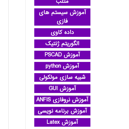
متلب
آموزش سیستم های
فازی
داده کاوی
الگوریتم ژنتیک
آموزش PSCAD
آموزش python
شبیه سازی مولکولی
آموزش GUI
آموزش نروفازی ANFIS
آموزش برنامه نویسی
آموزش Latex