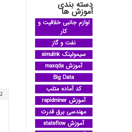
دسته بندی
آموزش ها
لوازم جانبی خلاقیت و
کار
نفت و گاز
سیمولینک simulink
آموزش maxqda
Big Data
کد آماده متلب
ت
آموزش rapidminer
مهندسی برق قدرت
آموزش stateflow