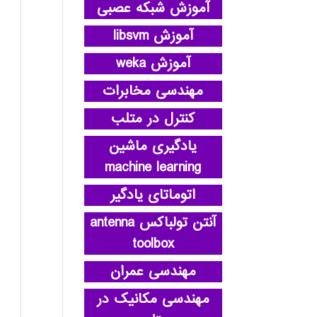
آموزش شبکه عصبی
آموزش libsvm
آموزش weka
مهندسی مخابرات
کنترل در متلب
یادگیری ماشین
machine learning
اتوماتای یادگیر
آنتن تولباکس antenna
toolbox
مهندسی عمران
مهندسی مکانیک در