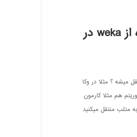
آموزش استفاده از weka در
قل میشه ؟ مثلا در وکا
ریتم هم مثلا کارمون
ه متلب منتقل میکنید