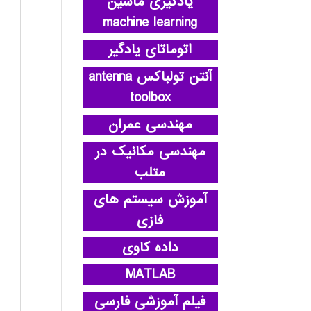
یادگیری ماشین
machine learning
اتوماتای یادگیر
آنتن تولباکس antenna
toolbox
مهندسی عمران
مهندسی مکانیک در
متلب
آموزش سیستم های
فازی
داده کاوی
MATLAB
فیلم آموزشی فارسی