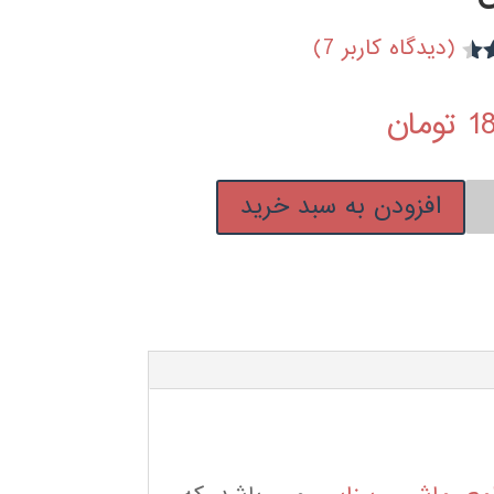
(دیدگاه کاربر
7
)
4
1
تومان
افزودن به سبد خرید
یی
اج