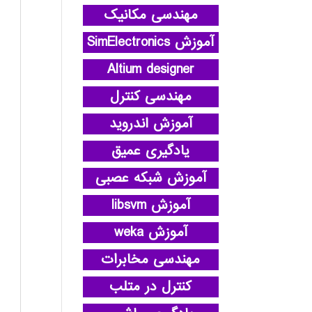
مهندسی مکانیک
آموزش SimElectronics
Altium designer
مهندسی کنترل
آموزش اندروید
یادگیری عمیق
آموزش شبکه عصبی
آموزش libsvm
آموزش weka
مهندسی مخابرات
کنترل در متلب