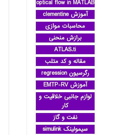
optical flow in MATLAB
آموزش clementine
محاسبات موازی
برازش منحنی
ATLAS.ti
مقاله و کد متلب
رگرسیون regression
آموزش EMTP-RV
لوازم جانبی خلاقیت و
کار
نفت و گاز
سیمولینک simulink