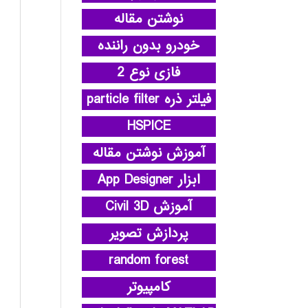
نوشتن مقاله
خودرو بدون راننده
فازی نوع 2
فیلتر ذره particle filter
HSPICE
آموزش نوشتن مقاله
ابزار App Designer
آموزش Civil 3D
پردازش تصویر
random forest
کامپیوتر