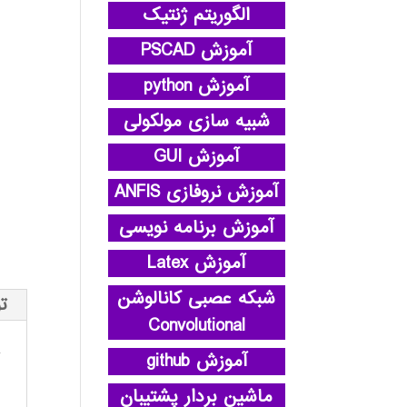
الگوریتم ژنتیک
آموزش PSCAD
آموزش python
شبیه سازی مولکولی
آموزش GUI
آموزش نروفازی ANFIS
آموزش برنامه نویسی
آموزش Latex
شبکه عصبی کانالوشن
ت
Convolutional
آموزش github
ماشین بردار پشتیبان