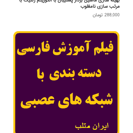
بهینه سازی ماشین بردار پشتیبان با الگوریتم ژنتیک با
مرتب سازی نامغلوب
288,000
تومان