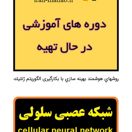
روش‎هاي هوشمند بهينه سازي با بکارگیری الگوريتم ژنتيك