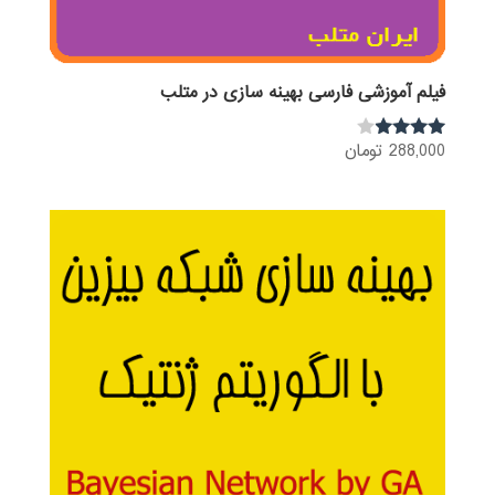
فیلم آموزشی فارسی بهینه سازی در متلب
288,000
تومان
نمره
3.80
از 5