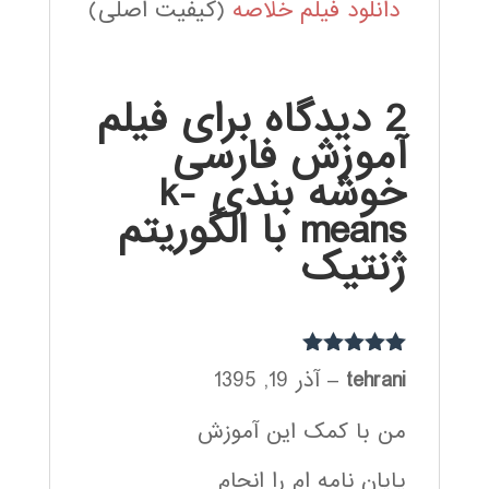
دانلود فیلم خلاصه
(کیفیت اصلی)
2 دیدگاه برای
فیلم
آموزش فارسی
خوشه بندی k-
means با الگوریتم
ژنتیک
نمره
5
از 5
tehrani
–
آذر 19, 1395
من با کمک این آموزش
پایان نامه ام را انجام