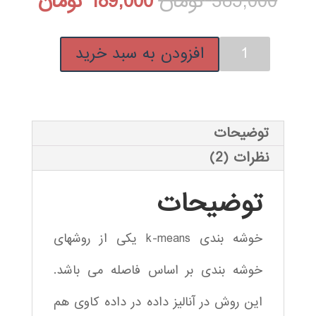
قیمت
قیمت
385,000
تومان
189,000
تومان
اصلی:
فعلی:
فیلم
افزودن به سبد خرید
385,000 تومان
189,000 ت
آموزش
فارسی
بود.
خوشه
بندی
توضیحات
k-
نظرات (2)
means
با
توضیحات
الگوریتم
ژنتیک
خوشه بندی k-means یکی از روشهای
عدد
خوشه بندی بر اساس فاصله می باشد.
این روش در آنالیز داده در داده کاوی هم