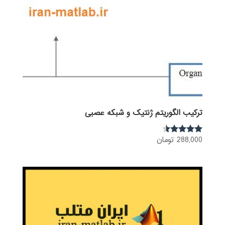
ترکیب الگوریتم ژنتیک و شبکه عصبی
288,000
تومان
نمره
4.33
از 5