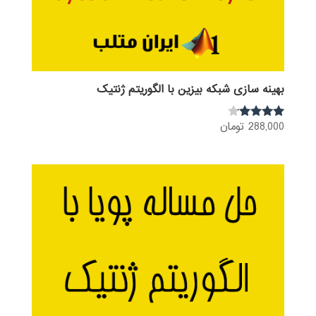
بهینه سازی شبکه بیزین با الگوریتم ژنتیک
288,000
تومان
نمره
4.00
از 5