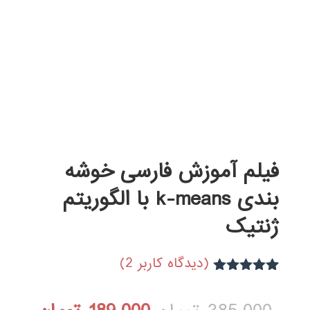
فیلم آموزش فارسی خوشه
بندی k-means با الگوریتم
ژنتیک
(دیدگاه کاربر
2
)
2
امتیاز
5.00
از 5 امتیاز
مشتری