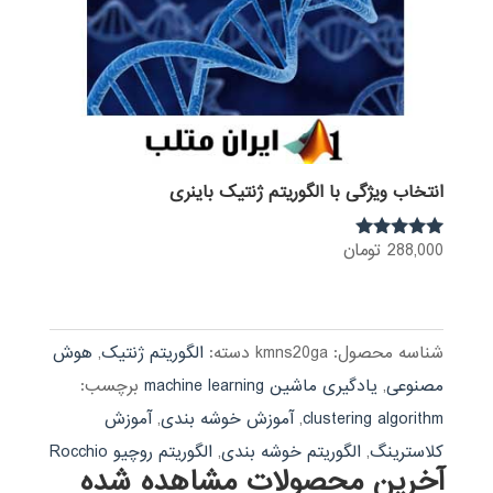
انتخاب ویژگی با الگوریتم ژنتیک باینری
288,000
تومان
نمره
5.00
از 5
شناسه محصول:
kmns20ga
دسته:
الگوریتم ژنتیک
,
هوش
مصنوعی
,
یادگیری ماشین machine learning
برچسب:
clustering algorithm
,
آموزش خوشه بندی
,
آموزش
کلاسترینگ
,
الگوریتم خوشه بندی
,
الگوریتم روچیو Rocchio
آخرین محصولات مشاهده شده