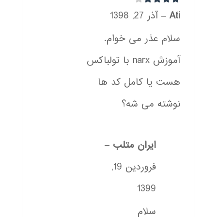
نمره
4
از
Ati
–
آذر 27, 1398
5
سلام عذر می خوام.
آموزش narx با تولباکس
هست یا کامل کد ها
نوشته می شه؟
ایران متلب
–
فروردین 19,
1399
سلام