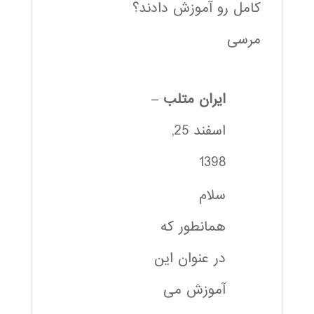
کامل رو آموزش دادند؟
مرسی
ایران متلب
–
اسفند 25,
1398
سلام
همانطور که
در عنوان این
آموزش می