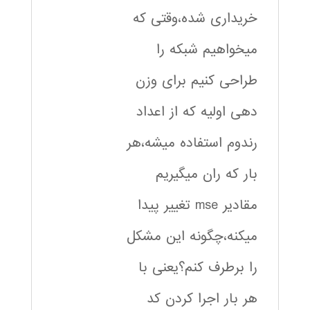
خریداری شده،وقتی که
میخواهیم شبکه را
طراحی کنیم برای وزن
دهی اولیه که از اعداد
رندوم استفاده میشه،هر
بار که ران میگیریم
مقادیر mse تغییر پیدا
میکنه،چگونه این مشکل
را برطرف کنم؟یعنی با
هر بار اجرا کردن کد