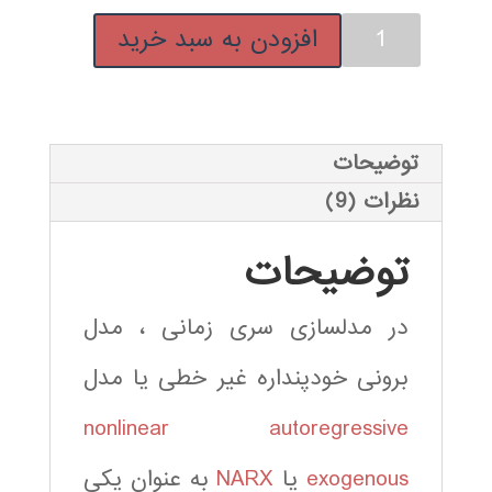
فیلم
افزودن به سبد خرید
آموزش
فارسی
شبکه
عصبی
توضیحات
بازگشتی
نظرات (9)
NARX
عدد
توضیحات
در مدلسازی سری زمانی ، مدل
برونی خودپنداره غیر خطی یا مدل
nonlinear autoregressive
exogenous
یا
NARX
به عنوان یکی