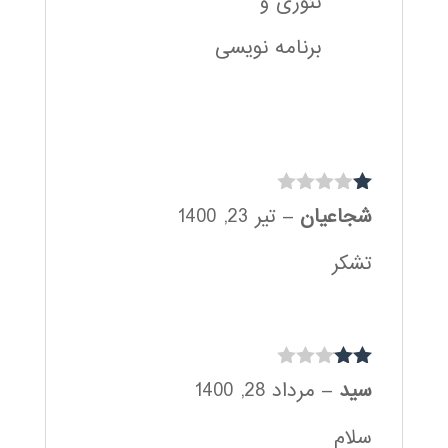
تئوری و
برنامه نویسی
نم
شجاعیان
–
تیر 23, 1400
ره
1
تشکر
از
5
نمره
سید
–
مرداد 28, 1400
2
از
5
سلام