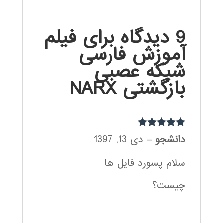
9 دیدگاه برای
فیلم
آموزش فارسی
شبکه عصبی
بازگشتی NARX
نمره
5
از 5
دانشجو
–
دی 13, 1397
سلام پسورد فایل ها
چیست؟