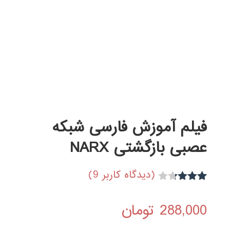
فیلم آموزش فارسی شبکه
عصبی بازگشتی NARX
(دیدگاه کاربر
9
)
9
امتیاز
3.22
از
288,000
تومان
5 امتیاز
مشتری