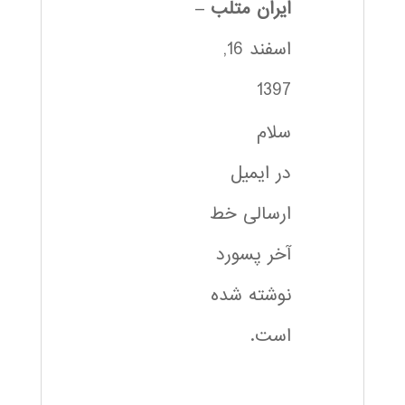
ایران متلب
–
اسفند 16,
1397
سلام
در ایمیل
ارسالی خط
آخر پسورد
نوشته شده
است.