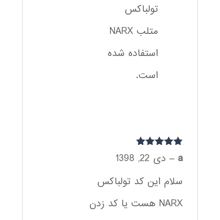
تولباکس
متلب NARX
استفاده شده
است.
نمره
5
از 5
a
–
دی 22, 1398
سلام این کد تولباکس
NARX هست یا کد زدن