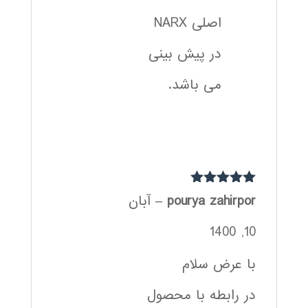
اصلی NARX
در پیش بینی
می باشد.
نمره
5
از 5
pourya zahirpor
–
آبان
10, 1400
با عرض سلام
در رابطه با محصول