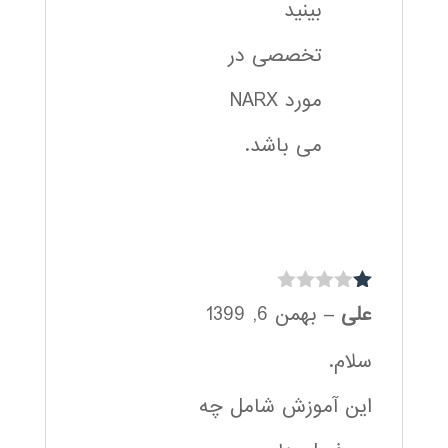
بینید
تخصصی در
مورد NARX
می باشد.
نم
علی
–
بهمن 6, 1399
ره
1
سلام.
از
5
این آموزش شامل چه