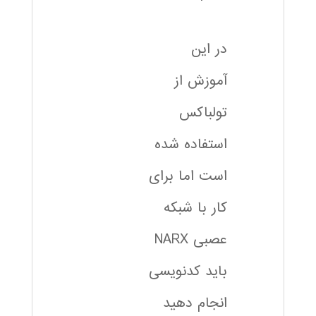
در این
آموزش از
تولباکس
استفاده شده
است اما برای
کار با شبکه
عصبی NARX
باید کدنویسی
انجام دهید