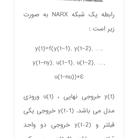
رابطه یک شبکه NARX به صورت
زیر است :
y(t)=f(y(t−1), y(t−2), …,
y(t−ny), u(t−1), u(t−2), …,
u(t−nu))+Ɛ
(y(t خروجی نهایی ، (u(t ورودی
مدل می باشد. (y(t-1 خروجی یکی
قبلتر و (y(t-2 خروجی دو واحد