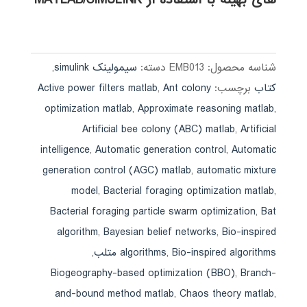
شناسه محصول:
EMB013
دسته:
سیمولینک simulink
,
کتاب
برچسب:
Ant colony
,
Active power filters matlab
optimization matlab
,
Approximate reasoning matlab
,
Artificial bee colony (ABC) matlab
,
Artificial
intelligence
,
Automatic generation control
,
Automatic
generation control (AGC) matlab
,
automatic mixture
model
,
Bacterial foraging optimization matlab
,
Bacterial foraging particle swarm optimization
,
Bat
algorithm
,
Bayesian belief networks
,
Bio-inspired
Bio-inspired algorithms متلب
,
algorithms
,
Biogeography-based optimization (BBO)
,
Branch-
and-bound method matlab
,
Chaos theory matlab
,