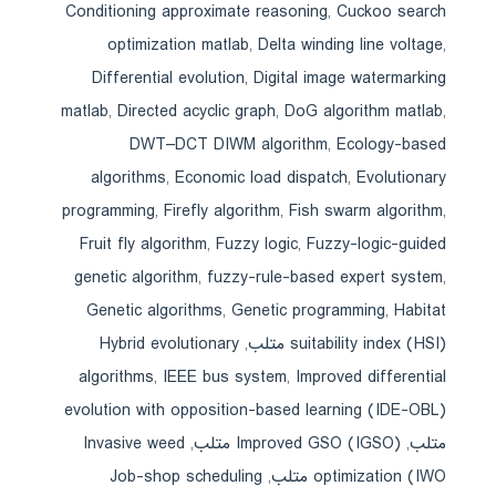
Conditioning approximate reasoning
,
Cuckoo search
optimization matlab
,
Delta winding line voltage
,
Differential evolution
,
Digital image watermarking
matlab
,
Directed acyclic graph
,
DoG algorithm matlab
,
DWT–DCT DIWM algorithm
,
Ecology-based
algorithms
,
Economic load dispatch
,
Evolutionary
programming
,
Firefly algorithm
,
Fish swarm algorithm
,
Fruit fly algorithm
,
Fuzzy logic
,
Fuzzy-logic-guided
genetic algorithm
,
fuzzy-rule-based expert system
,
Genetic algorithms
,
Genetic programming
,
Habitat
suitability index (HSI) متلب
,
Hybrid evolutionary
algorithms
,
IEEE bus system
,
Improved differential
evolution with opposition-based learning (IDE-OBL)
متلب
,
Improved GSO (IGSO) متلب
,
Invasive weed
optimization (IWO متلب
,
Job-shop scheduling