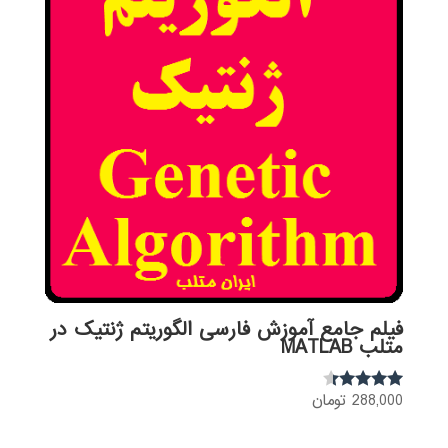
فیلم جامع آموزش فارسی الگوریتم ژنتیک در
متلب MATLAB
288,000
تومان
نمره
4.23
از 5