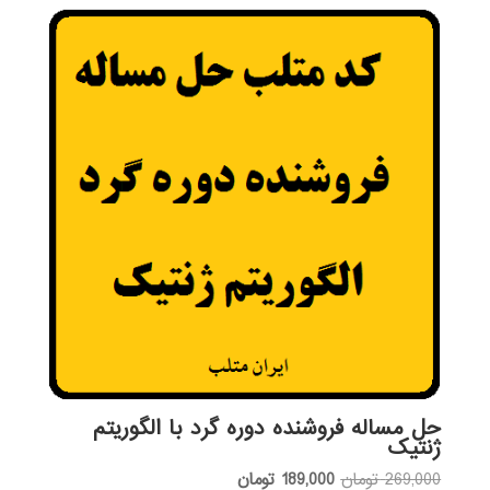
حل مساله فروشنده دوره گرد با الگوریتم
ژنتیک
قیمت
قیمت
269,000
تومان
189,000
تومان