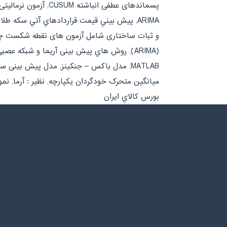
پسماندهای عطفی انباشته CUSUM
,
آزمون نرمالیتی
ARIMA
,
پيش بيني قيمت قراردادهاي آتي سکه طلا با
و ثبات ساختاری شامل آزمون های نقطه شکست چ
(ARIMA)
,
روش هاي پیش بینی آریما و شبکه عصبی
MATLAB
,
مدل باکس – جنکینز
,
مدل پیش بینی سري
میانگین متحرک خودگردان یکپارچه
,
نظیر : آرما
,
نمو
بورس کالاي ايران