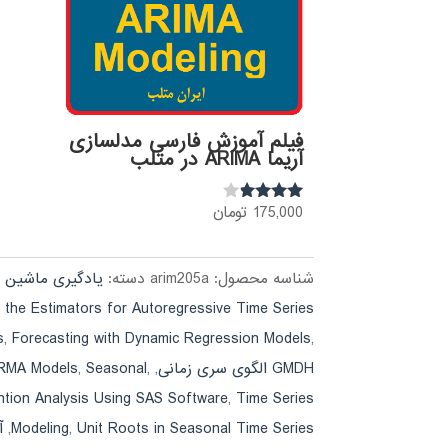
فیلم آموزش فارسی مدلسازی
آریما ARIMA در متلب
175,000
تومان
نمره
3.72
از 5
شناسه محصول:
arim205a
دسته:
یادگیری ماشین machine learning
f the Estimators for Autoregressive Time Series
s
,
Forecasting with Dynamic Regression Models
,
GMDH الگوی سری زمانی
,
,
Seasonal
,
 ARMA Models
ntion Analysis Using SAS Software
,
Time Series
Unit Roots in Seasonal Time Series
,
Modeling
,
آ