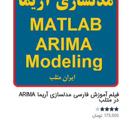
فیلم آموزش فارسی مدلسازی آریما ARIMA
در متلب
175,000
تومان
نمره
3.72
از 5