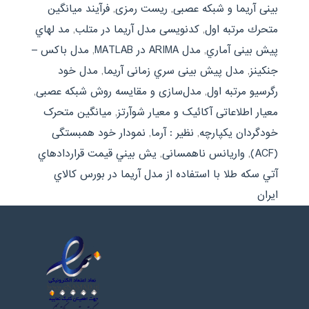
بینی آریما و شبکه عصبی
,
ریست رمزی
,
فرآیند میانگین
متحرك مرتبه اول
,
کدنویسی مدل آریما در متلب
,
مد لهاي
پیش بینی آماري
,
مدل ARIMA در MATLAB
,
مدل باکس –
جنکینز
,
مدل پیش بینی سري زمانی آریما
,
مدل خود
رگرسیو مرتبه اول
,
مدل‌سازی و مقایسه روش شبکه عصبی
,
معیار اطلاعاتی آکائیک و معیار شوآرتز
,
میانگین متحرک
خودگردان یکپارچه
,
نظیر : آرما
,
نمودار خود همبستگی
(ACF)
,
واریانس ناهمسانی
,
يش بيني قيمت قراردادهاي
آتي سکه طلا با استفاده از مدل آريما در بورس کالاي
ايران