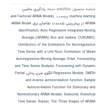
شناسه محصول:
arim205a
دسته:
یادگیری ماشین
machine learning
برچسب:
,
and Factored ARMA Models
ARIMA در پیش‌بینی بلندمدت تقاضای برق
,
ARMA Model
Identification
,
Auto Regressive Integrated Moving
Average (ARIMA)
,
Box and Jenkins
,
CUSUMSQ
,
Distribution of the Estimators for Autoregressive
Time Series with a Unit Root
,
Estimation of Mixed
Autoregressive Moving Average Order
,
Forecasting
and Time Series Analysis
,
Forecasting with Dynamic
GMDH الگوی سری زمانی
,
Regression Models
,
Partial
and inverse autocorrelation function
,
Sample
Autocorrelation Function for Stationary and
Nonstationary ARMA Models
,
Seasonal
,
Statistical
Time Series
,
Subset
,
The Three Stages of ARIMA