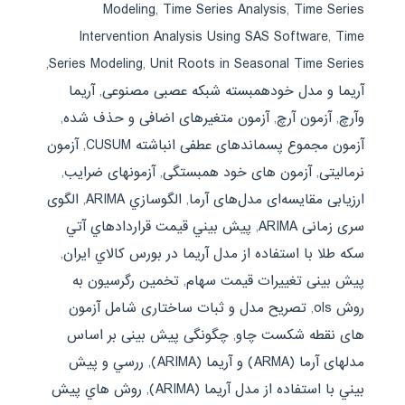
Modeling
,
Time Series Analysis
,
Time Series
Intervention Analysis Using SAS Software
,
Time
,
Series Modeling
,
Unit Roots in Seasonal Time Series
آریما و مدل خودهمبسته شبکه عصبی مصنوعی
,
آریما
وآرچ
,
آزمون آرچ
,
آزمون متغیرهای اضافی و حذف شده
,
آزمون مجموع پسماندهای عطفی انباشته CUSUM
,
آزمون
نرمالیتی
,
آزمون های خود همبستگی
,
آزمونهای ضرایب
,
ارزیابی مقایسه‌ای مدل‌های آرما
,
الگوسازي ARIMA
,
الگوی
سری زمانی ARIMA
,
پيش بيني قيمت قراردادهاي آتي
سکه طلا با استفاده از مدل آريما در بورس کالاي ايران
,
پیش بینی تغییرات قیمت سهام
,
تخمین رگرسیون به
روش ols
,
تصریح مدل و ثبات ساختاری شامل آزمون
های نقطه شکست چاو
,
چگونگی پیش بینی بر اساس
مدلهای آرما (ARMA) و آریما (ARIMA)
,
ررسي و پيش
بيني با استفاده از مدل آريما (ARIMA)
,
روش هاي پیش