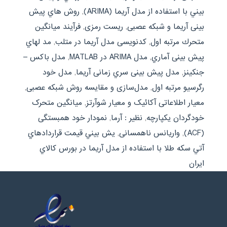
بيني با استفاده از مدل آريما (ARIMA)
,
روش هاي پیش
بینی آریما و شبکه عصبی
,
ریست رمزی
,
فرآیند میانگین
متحرك مرتبه اول
,
کدنویسی مدل آریما در متلب
,
مد لهاي
پیش بینی آماري
,
مدل ARIMA در MATLAB
,
مدل باکس –
جنکینز
,
مدل پیش بینی سري زمانی آریما
,
مدل خود
رگرسیو مرتبه اول
,
مدل‌سازی و مقایسه روش شبکه عصبی
,
معیار اطلاعاتی آکائیک و معیار شوآرتز
,
میانگین متحرک
خودگردان یکپارچه
,
نظیر : آرما
,
نمودار خود همبستگی
(ACF)
,
واریانس ناهمسانی
,
يش بيني قيمت قراردادهاي
آتي سکه طلا با استفاده از مدل آريما در بورس کالاي
ايران