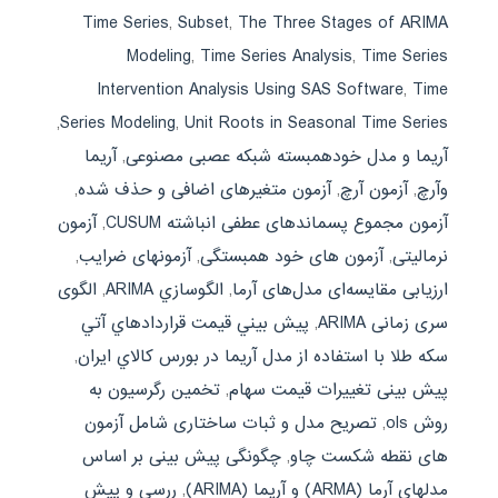
Time Series
,
Subset
,
The Three Stages of ARIMA
Modeling
,
Time Series Analysis
,
Time Series
Intervention Analysis Using SAS Software
,
Time
,
Series Modeling
,
Unit Roots in Seasonal Time Series
آریما و مدل خودهمبسته شبکه عصبی مصنوعی
,
آریما
وآرچ
,
آزمون آرچ
,
آزمون متغیرهای اضافی و حذف شده
,
آزمون مجموع پسماندهای عطفی انباشته CUSUM
,
آزمون
نرمالیتی
,
آزمون های خود همبستگی
,
آزمونهای ضرایب
,
ارزیابی مقایسه‌ای مدل‌های آرما
,
الگوسازي ARIMA
,
الگوی
سری زمانی ARIMA
,
پيش بيني قيمت قراردادهاي آتي
سکه طلا با استفاده از مدل آريما در بورس کالاي ايران
,
پیش بینی تغییرات قیمت سهام
,
تخمین رگرسیون به
روش ols
,
تصریح مدل و ثبات ساختاری شامل آزمون
های نقطه شکست چاو
,
چگونگی پیش بینی بر اساس
مدلهای آرما (ARMA) و آریما (ARIMA)
,
ررسي و پيش