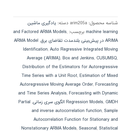
3.72
از 5
شناسه محصول:
arim205a
دسته:
یادگیری ماشین
machine learning
برچسب:
,
and Factored ARMA Models
ARIMA در پیش‌بینی بلندمدت تقاضای برق
,
ARMA Model
Identification
,
Auto Regressive Integrated Moving
Average (ARIMA)
,
Box and Jenkins
,
CUSUMSQ
,
Distribution of the Estimators for Autoregressive
Time Series with a Unit Root
,
Estimation of Mixed
Autoregressive Moving Average Order
,
Forecasting
and Time Series Analysis
,
Forecasting with Dynamic
GMDH الگوی سری زمانی
,
Regression Models
,
Partial
and inverse autocorrelation function
,
Sample
Autocorrelation Function for Stationary and
Nonstationary ARMA Models
,
Seasonal
,
Statistical