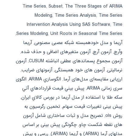
Time Series
,
Subset
,
The Three Stages of ARIMA
Modeling
,
Time Series Analysis
,
Time Series
Intervention Analysis Using SAS Software
,
Time
,
Series Modeling
,
Unit Roots in Seasonal Time Series
آریما و مدل خودهمبسته شبکه عصبی مصنوعی
,
آریما
وآرچ
,
آزمون آرچ
,
آزمون متغیرهای اضافی و حذف شده
,
آزمون مجموع پسماندهای عطفی انباشته CUSUM
,
آزمون
نرمالیتی
,
آزمون های خود همبستگی
,
آزمونهای ضرایب
,
ارزیابی مقایسه‌ای مدل‌های آرما
,
الگوسازي ARIMA
,
الگوی
سری زمانی ARIMA
,
پيش بيني قيمت قراردادهاي آتي
سکه طلا با استفاده از مدل آريما در بورس کالاي ايران
,
پیش بینی تغییرات قیمت سهام
,
تخمین رگرسیون به
روش ols
,
تصریح مدل و ثبات ساختاری شامل آزمون
های نقطه شکست چاو
,
چگونگی پیش بینی بر اساس
مدلهای آرما (ARMA) و آریما (ARIMA)
,
ررسي و پيش