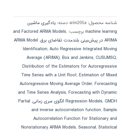
3.72
از 5
شناسه محصول:
arim205a
دسته:
یادگیری ماشین
machine learning
برچسب:
,
and Factored ARMA Models
ARIMA در پیش‌بینی بلندمدت تقاضای برق
,
ARMA Model
Identification
,
Auto Regressive Integrated Moving
Average (ARIMA)
,
Box and Jenkins
,
CUSUMSQ
,
Distribution of the Estimators for Autoregressive
Time Series with a Unit Root
,
Estimation of Mixed
Autoregressive Moving Average Order
,
Forecasting
and Time Series Analysis
,
Forecasting with Dynamic
GMDH الگوی سری زمانی
,
Regression Models
,
Partial
and inverse autocorrelation function
,
Sample
Autocorrelation Function for Stationary and
Nonstationary ARMA Models
,
Seasonal
,
Statistical