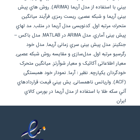
بيني با استفاده از مدل آريما (ARIMA)
,
روش هاي پیش
بینی آریما و شبکه عصبی
,
ریست رمزی
,
فرآیند میانگین
متحرك مرتبه اول
,
کدنویسی مدل آریما در متلب
,
مد لهاي
پیش بینی آماري
,
مدل ARIMA در MATLAB
,
مدل باکس –
جنکینز
,
مدل پیش بینی سري زمانی آریما
,
مدل خود
رگرسیو مرتبه اول
,
مدل‌سازی و مقایسه روش شبکه عصبی
,
معیار اطلاعاتی آکائیک و معیار شوآرتز
,
میانگین متحرک
خودگردان یکپارچه
,
نظیر : آرما
,
نمودار خود همبستگی
(ACF)
,
واریانس ناهمسانی
,
يش بيني قيمت قراردادهاي
آتي سکه طلا با استفاده از مدل آريما در بورس کالاي
ايران