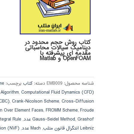
کتاب روش حجم محدود در
دینامیک سیالات محاسباتی
مقدمه ای پیشرفته با
OpenFOAM و Matlab
شناسه محصول:
EMB009
دسته:
کتاب
برچسب:
eme
Computational Fluid Dynamics (CFD) متلب
,
Algorithm
Cross-Diffusion ترم
,
Crank-Nicolson Scheme
,
(CBC)
Froude عدد
,
FROMM Scheme
,
ion Over Element Faces
Grashof عدد
,
Gauss-Seidel Method
,
 Integral Rule
Leibniz انتگرال قانون متلب
,
Mach عدد
,
lation (NVF