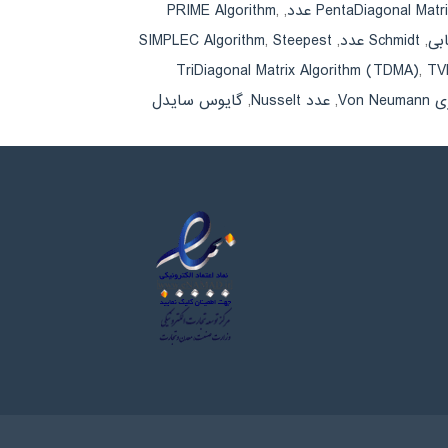
PRIME Algorithm
,
,
PentaDiagonal Matr
,
Schmidt عدد
,
Steepest
,
SIMPLEC Algorithm
TriDiagonal Matrix Algorithm (TDMA)
,
TV
Von N
,
عدد Nusselt
,
گایوس سایدل