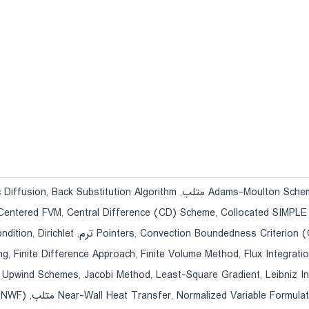
Adams-Moulton Sch متلب
,
Back Substitution Algorithm متلب
,
 Diffusion
-Centered FVM
,
Central Difference (CD) Scheme
,
Collocated SIMPLE 
Convection Boundedness Criterion 
,
Pointers
,
Dirichlet مرزی شرایط
,
ndition
ng
,
Finite Difference Approach
,
Finite Volume Method
,
Flux Integrat
Leibniz متلب
,
Least-Square Gradient
,
Jacobi Method
,
r Upwind Schemes
Normalized Variable Formu) متلب
,
Near-Wall Heat Transfer
,
r (NWF