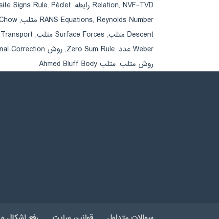
NVF-TVD رابطه
,
Relation
,
Péclet عدد
,
ite Signs Rule
Reynolds Number متلب
,
RANS Equations
,
Rhie-Chow
Descent متلب
,
Surface Forces متلب
,
s Transport
Weber عدد
,
Zero Sum Rule
,
روش Orthogonal Correction
روش متلب
,
متلب Ahmed Bluff Body
سوالات متداول
قوانین سایت
رفع اشکال و 