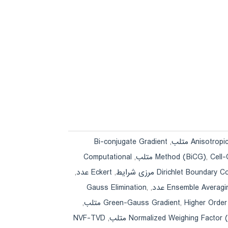
Bi-conjugate Gradient
,
Anisotropic
Computational
,
Method (BiCG)
,
Cell
Dirichlet Boundary Co
,
Eckert عدد
,
Gauss Elimination
,
,
Ensemble Averagi
,
Green-Gauss Gradient
,
Higher Orde
Normalized Weighing Facto) متلب
,
NVF-TVD