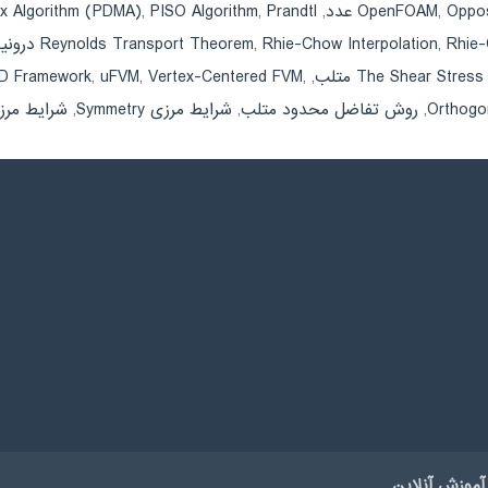
Oppos
,
OpenFOAM
,
Prandtl عدد
,
PISO Algorithm
,
ix Algorithm (PDMA)
 درونیابی
,
Rhie-Chow Interpolation
,
Reynolds Transport Theorem
The Shear Stres متلب
,
,
Vertex-Centered FVM
,
uFVM
,
D Framework
,
روش تفاضل محدود متلب
,
شرایط مرزی Symmetry
,
شرایط مرزی eumann
آموزش آنلاین