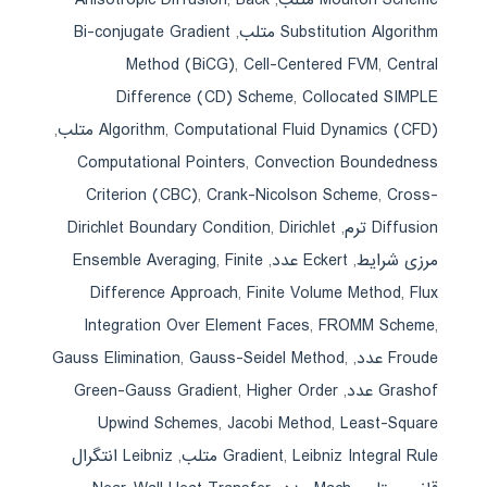
Bi-conjugate Gradient
,
Substitution Algorithm متلب
Method (BiCG)
,
Cell-Centered FVM
,
Central
Difference (CD) Scheme
,
Collocated SIMPLE
,
Algorithm
,
Computational Fluid Dynamics (CFD) متلب
Computational Pointers
,
Convection Boundedness
Criterion (CBC)
,
Crank-Nicolson Scheme
,
Cross-
Dirichlet Boundary Condition
,
Dirichlet
,
Diffusion ترم
Ensemble Averaging
,
Finite
,
Eckert عدد
,
مرزی شرایط
Difference Approach
,
Finite Volume Method
,
Flux
Integration Over Element Faces
,
FROMM Scheme
,
Gauss Elimination
,
Gauss-Seidel Method
,
,
Froude عدد
Green-Gauss Gradient
,
Higher Order
,
Grashof عدد
Upwind Schemes
,
Jacobi Method
,
Least-Square
Leibniz انتگرال
,
Gradient
,
Leibniz Integral Rule متلب