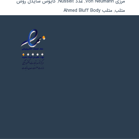
گایوس سایدل روش
,
عدد Nusselt
,
مرزی Von Neumann
متلب Ahmed Bluff Body
,
متلب