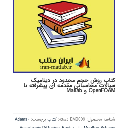
کتاب روش حجم محدود در دینامیک
سیالات محاسباتی مقدمه ای پیشرفته با
OpenFOAM و Matlab
Adams-
برچسب:
کتاب
دسته:
EMB009
شناسه محصول:
Anisotropic Diffusion
,
Back
,
Moulton Scheme متلب