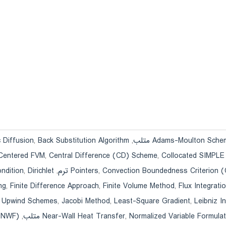
Adams-Moulton Sch متلب
,
Back Substitution Algorithm متلب
,
 Diffusion
-Centered FVM
,
Central Difference (CD) Scheme
,
Collocated SIMPLE 
Convection Boundedness Criterion 
,
Pointers
,
Dirichlet مرزی شرایط
,
ndition
ng
,
Finite Difference Approach
,
Finite Volume Method
,
Flux Integrat
Leibniz متلب
,
Least-Square Gradient
,
Jacobi Method
,
r Upwind Schemes
Normalized Variable Formu) متلب
,
Near-Wall Heat Transfer
,
r (NWF