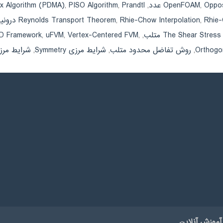
Oppos
,
OpenFOAM
,
Prandtl عدد
,
PISO Algorithm
,
ix Algorithm (PDMA)
 درونیابی
,
Rhie-Chow Interpolation
,
Reynolds Transport Theorem
The Shear Stres متلب
,
,
Vertex-Centered FVM
,
uFVM
,
D Framework
,
روش تفاضل محدود متلب
,
شرایط مرزی Symmetry
,
شرایط مرزی eumann
آموزش آنلاین