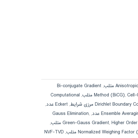
Bi-conjugate Gradient
,
Anisotropic
Computational
,
Method (BiCG)
,
Cell
Dirichlet Boundary Co
,
Eckert عدد
,
Gauss Elimination
,
,
Ensemble Averagi
,
Green-Gauss Gradient
,
Higher Orde
Normalized Weighing Facto) متلب
,
NVF-TVD