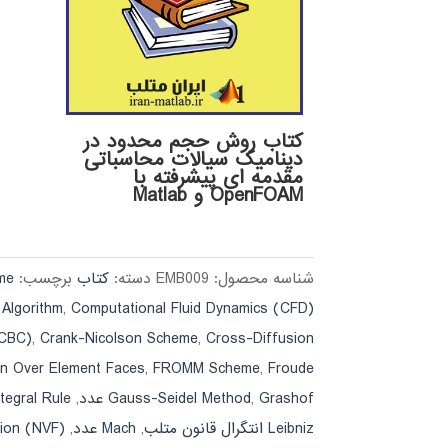
کتاب روش حجم محدود در
دینامیک سیالات محاسباتی
مقدمه ای پیشرفته با
OpenFOAM و Matlab
شناسه محصول:
EMB009
دسته:
کتاب
برچسب:
eme
Computational Fluid Dynamics (CFD) متلب
,
Algorithm
Cross-Diffusion ترم
,
Crank-Nicolson Scheme
,
(CBC)
Froude عدد
,
FROMM Scheme
,
ion Over Element Faces
Grashof عدد
,
Gauss-Seidel Method
,
 Integral Rule
Leibniz انتگرال قانون متلب
,
Mach عدد
,
lation (NVF