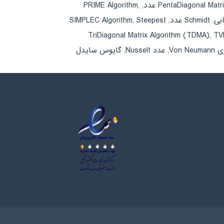
PRIME Algorithm
,
,
PentaDiagonal Matr
,
Schmidt عدد
,
Steepest
,
SIMPLEC Algorithm
TriDiagonal Matrix Algorithm (TDMA)
,
TV
Von N
,
عدد Nusselt
,
گایوس سایدل