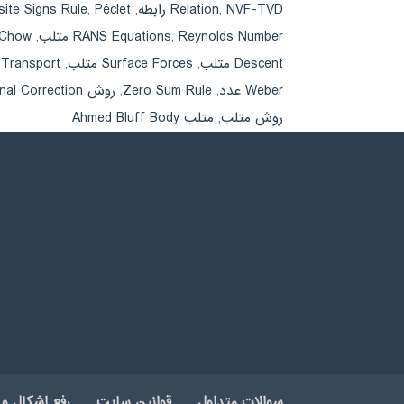
NVF-TVD رابطه
,
Relation
,
Péclet عدد
,
ite Signs Rule
Reynolds Number متلب
,
RANS Equations
,
Rhie-Chow
Descent متلب
,
Surface Forces متلب
,
s Transport
Weber عدد
,
Zero Sum Rule
,
روش Orthogonal Correction
روش متلب
,
متلب Ahmed Bluff Body
سوالات متداول
قوانین سایت
رفع اشکال و 