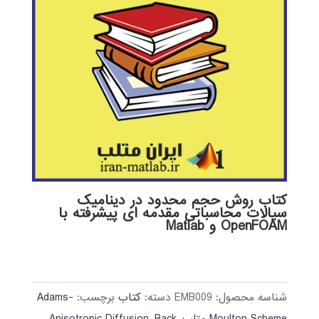
کتاب روش حجم محدود در دینامیک
سیالات محاسباتی مقدمه ای پیشرفته با
OpenFOAM و Matlab
شناسه محصول:
EMB009
دسته:
کتاب
برچسب:
Adams-
Moulton Scheme متلب
,
Back
,
Anisotropic Diffusion