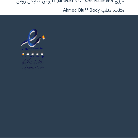
مرزی Von Neumann
,
عدد Nusselt
,
گایوس سایدل روش
متلب
,
متلب Ahmed Bluff Body