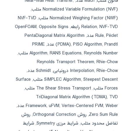
قانون متلب
,
Mach عدد
,
,
Near-Wall Heat Transfer
Normalized Variable Formulation (NVF) متلب
,
Normalized Weighing Factor (NWF) متلب
,
NVF-TVD
NVF-TVD رابطه
,
Relation
,
Opposite Signs
,
OpenFOAM
Péclet عدد
,
Rule
,
PentaDiagonal Matrix Algorithm
Prandtl عدد
,
PISO Algorithm
,
(PDMA)
,
PRIME
Reynolds Number متلب
,
RANS Equations
,
Algorithm
,
Reynolds Transport Theorem
,
Rhie-Chow
Rhie-Chow درونیابی
,
Interpolation
,
Schmidt عدد
,
Steepest Descent متلب
,
SIMPLEC Algorithm
,
Surface
Forces متلب
,
The Shear Stress Transport متلب
,
TriDiagonal Matrix Algorithm (TDMA)
,
TVD
Weber عدد
,
Vertex-Centered FVM
,
uFVM
,
Framework
,
Zero Sum Rule
,
روش Orthogonal Correction
,
روش
تفاضل محدود متلب
,
شرایط مرزی Symmetry
,
شرایط