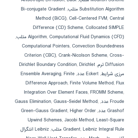
Substitution Algorithm متلب
,
Bi-conjugate Gradient
Method (BiCG)
,
Cell-Centered FVM
,
Central
Difference (CD) Scheme
,
Collocated SIMPLE
Computational Fluid Dynamics (CFD) متلب
,
Algorithm
,
Computational Pointers
,
Convection Boundedness
Criterion (CBC)
,
Crank-Nicolson Scheme
,
Cross-
Diffusion ترم
,
Dirichlet
,
Dirichlet Boundary Condition
مرزی شرایط
,
Eckert عدد
,
Finite
,
Ensemble Averaging
Difference Approach
,
Finite Volume Method
,
Flux
Integration Over Element Faces
,
FROMM Scheme
,
Froude عدد
,
,
Gauss-Seidel Method
,
Gauss Elimination
Grashof عدد
,
Higher Order
,
Green-Gauss Gradient
Upwind Schemes
,
Jacobi Method
,
Least-Square
Leibniz Integral Rule متلب
,
Gradient
,
Leibniz انتگرال