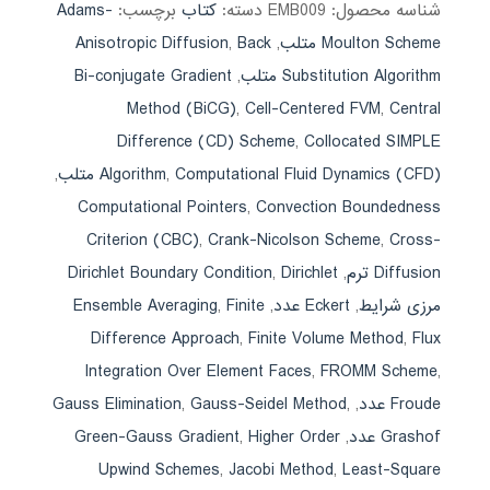
شناسه محصول:
EMB009
دسته:
کتاب
برچسب:
Adams-
Moulton Scheme متلب
,
Back
,
Anisotropic Diffusion
Substitution Algorithm متلب
,
Bi-conjugate Gradient
Method (BiCG)
,
Cell-Centered FVM
,
Central
Difference (CD) Scheme
,
Collocated SIMPLE
Computational Fluid Dynamics (CFD) متلب
,
Algorithm
,
Computational Pointers
,
Convection Boundedness
Criterion (CBC)
,
Crank-Nicolson Scheme
,
Cross-
Diffusion ترم
,
Dirichlet
,
Dirichlet Boundary Condition
مرزی شرایط
,
Eckert عدد
,
Finite
,
Ensemble Averaging
Difference Approach
,
Finite Volume Method
,
Flux
Integration Over Element Faces
,
FROMM Scheme
,
Froude عدد
,
,
Gauss-Seidel Method
,
Gauss Elimination
Grashof عدد
,
Higher Order
,
Green-Gauss Gradient
Upwind Schemes
,
Jacobi Method
,
Least-Square