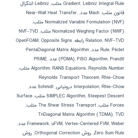
Leibniz Integral Rule متلب
,
Gradient
,
Leibniz انتگرال
قانون متلب
,
Mach عدد
,
,
Near-Wall Heat Transfer
Normalized Variable Formulation (NVF) متلب
,
Normalized Weighing Factor (NWF) متلب
,
NVF-TVD
NVF-TVD رابطه
,
Relation
,
Opposite Signs
,
OpenFOAM
Péclet عدد
,
Rule
,
PentaDiagonal Matrix Algorithm
Prandtl عدد
,
PISO Algorithm
,
(PDMA)
,
PRIME
Reynolds Number متلب
,
RANS Equations
,
Algorithm
,
Reynolds Transport Theorem
,
Rhie-Chow
Rhie-Chow درونیابی
,
Interpolation
,
Schmidt عدد
,
Steepest Descent متلب
,
SIMPLEC Algorithm
,
Surface
Forces متلب
,
The Shear Stress Transport متلب
,
TriDiagonal Matrix Algorithm (TDMA)
,
TVD
Weber عدد
,
Vertex-Centered FVM
,
uFVM
,
Framework
,
Zero Sum Rule
,
روش Orthogonal Correction
,
روش