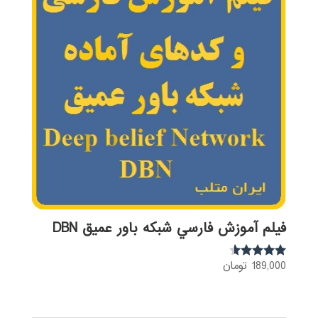
فيلم آموزش فارسي شبكه باور عميق DBN
189,000
تومان
نمره
4.41
از 5