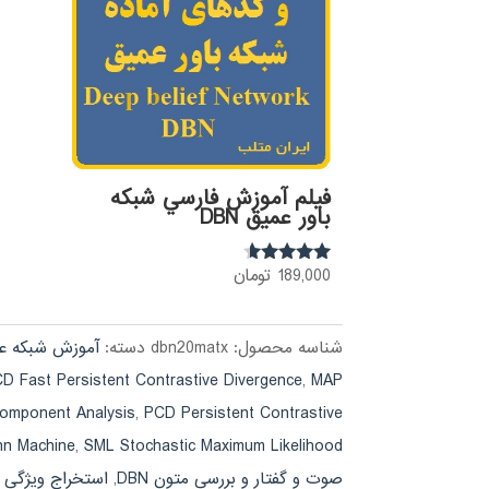
فيلم آموزش فارسي شبكه
باور عميق DBN
189,000
تومان
نمره
4.41
از 5
شناسه محصول:
dbn20matx
دسته:
آموزش شبکه ع
D Fast Persistent Contrastive Divergence
,
MAP
Component Analysis
,
PCD Persistent Contrastive
nn Machine
,
SML Stochastic Maximum Likelihood
صوت و گفتار و بررسی متون DBN
,
استخراج ويژگي ب