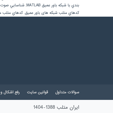
بندي با شبكه باور عميق MATLAB
,
شناسايي صوت و 
كدهاي متلب شبکه های باور عمیق
,
كدهاي متلب م
سوالات متداول
قوانین سایت
رفع اشکال و 
ایران متلب 1388-1404