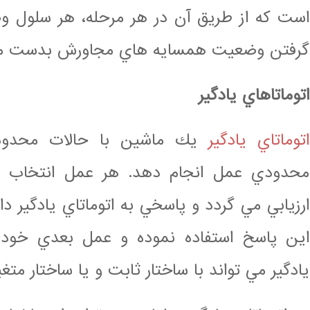
است كه از طريق آن در هر مرحله، هر سلول و
گرفتن وضعيت همسايه هاي مجاورش بدست مي
اتوماتاهاي يادگير
اتوماتاي يادگير
يك ماشين با حالات محدود 
محدودي عمل انجام دهد. هر عمل انتخاب 
ارزيابي مي گردد و پاسخي به اتوماتاي يادگير داد
اين پاسخ استفاده نموده و عمل بعدي خود را
يادگير مي تواند با ساختار ثابت و يا ساختار متغ