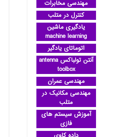
مهندسی مخابرات
کنترل در متلب
یادگیری ماشین
machine learning
اتوماتای یادگیر
آنتن تولباکس antenna
toolbox
مهندسی عمران
مهندسی مکانیک در
متلب
آموزش سیستم های
فازی
داده کاوی