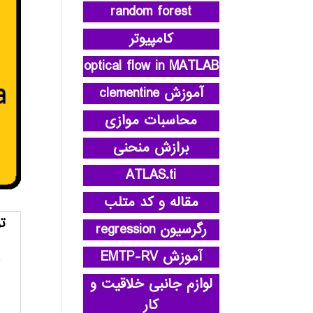
random forest
کامپیوتر
optical flow in MATLAB
آموزش clementine
محاسبات موازی
برازش منحنی
ATLAS.ti
مقاله و کد متلب
ت
رگرسیون regression
آموزش EMTP-RV
لوازم جانبی خلاقیت و
کار