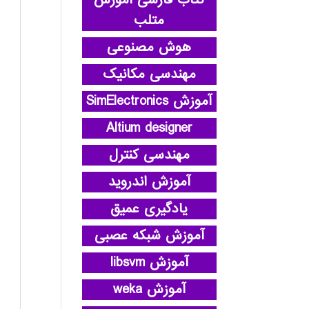
کتاب فارسی آموزش
متلب
هوش مصنوعی
مهندسی مکانیک
آموزش SimElectronics
Altium designer
مهندسی کنترل
آموزش اندروید
یادگیری عمیق
آموزش شبکه عصبی
آموزش libsvm
آموزش weka