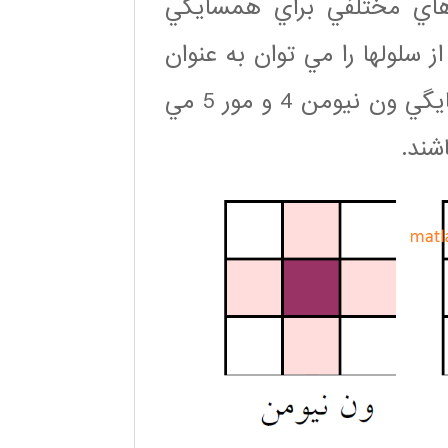
ارهاي مختلفي براي همسايگي
 سلولها را مي توان به عنوان
همسايه در نظر گرفت اما معمولترين آنها همسايگي ون نيومن 4 و مور 5 مي
شند.