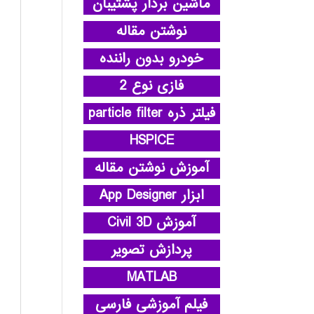
ماشین بردار پشتیبان
نوشتن مقاله
خودرو بدون راننده
فازی نوع 2
فیلتر ذره particle filter
HSPICE
آموزش نوشتن مقاله
ابزار App Designer
آموزش Civil 3D
پردازش تصویر
MATLAB
فیلم آموزشی فارسی