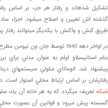
تشكيل شدهاند و رفتار هر جزء بر اساس رفتا
گذشته اش تعيين و اصلاح ميشود. اجزاء ساده
طريق كنش و واكنش با يكديگر ميتوانند رفتار پ
در اواخر دهه 1940 توسط جان ون نيو
بنام استانيسلاو اولِم به عنوان مدلي براي ب
پيشنهاد شد. اتوماتاي سلولي سيستمهاي دي
رفتارشان بر اساس ارتباط محلي استوار است.
شبكه
تعريف ميگردد كه به هر خانه آن يك سلو
گسسته پيش ميرود و قوانين آن بصورت محلي (