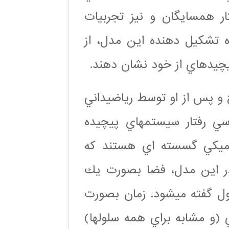
ر همسايگان و نيز تجربيات
 تشكيل دهنده اين مدل، از
يچيدهاي از خود نشان دهند.
من مطرح و پس از او توسط رياضيداني
ررسي رفتار سيستمهاي پيچيده
ناميكي گسسته اي هستند كه
 در اين مدل، فضا بصورت يك
ل گفته ميشود. زمان بصورت
و مشابه براي همه سلولها)