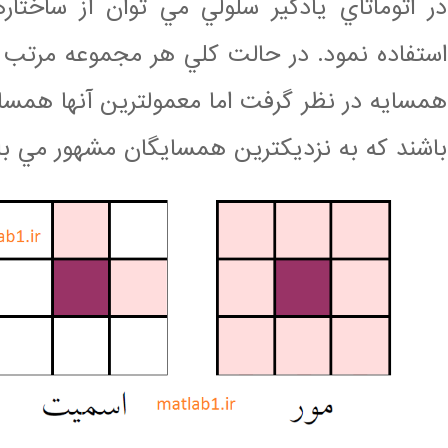
در اتوماتاي يادگير سلولي مي توان از ساخت
استفاده نمود. در حالت كلي هر مجموعه مرتب از
باشند كه به نزديكترين همسايگان مشهور مي با