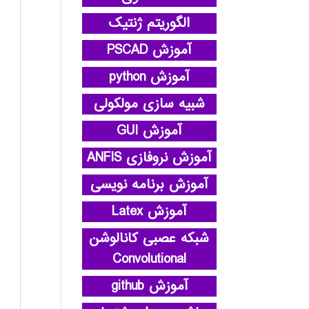
الگوریتم ژنتیک
آموزش PSCAD
آموزش python
شبیه سازی مولکولی
آموزش GUI
آموزش نروفازی ANFIS
آموزش برنامه نویسی
آموزش Latex
شبکه عصبی کانالوشن
Convolutional
آموزش github