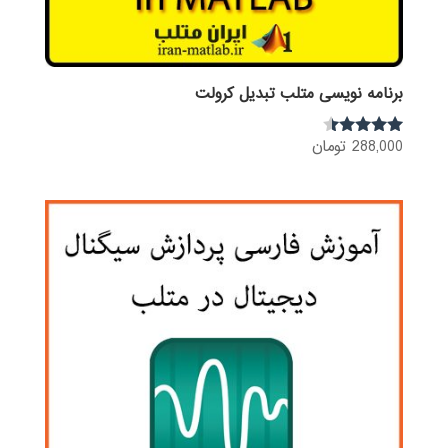
برنامه نویسی متلب تبدیل کرولت
288,000
تومان
نمره
4.25
از 5