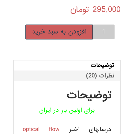
از 5 امتیاز
295,000
تومان
مشتری
فیلم
افزودن به سبد خرید
آموزشی
فارسی
Optical
Flow
توضیحات
در
نظرات (20)
پردازش
تصویر
توضیحات
و
بینایی
برای اولین بار در ایران
ماشین
عدد
درسالهای اخیر
optical flow