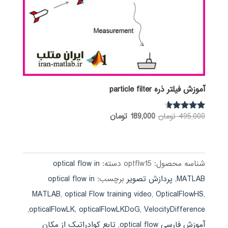
آموزش فیلتر ذره particle filter
قیمت
قیمت
495,000
تومان
189,000
تومان
نمره
4.43
اصلی:
فعلی:
از 5
495,000 تومان
189,000 تومان.
بود.
شناسه محصول:
optflw15
دسته:
optical flow in
MATLAB
,
پردازش تصویر
برچسب:
optical flow in
MATLAB
,
optical Flow training video
,
OpticalFlowHS
,
,
opticalFlowLK
,
opticalFlowLKDoG
,
VelocityDifference
آموزش فارسی optical flow
,
تابع کوادراتیک از مکان