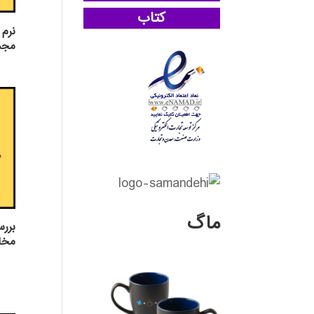
کتاب
مجمو
ماگ
برر
مخاز