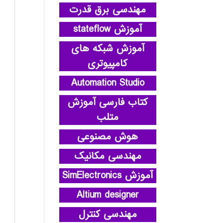
مهندسی برق قدرت
آموزش stateflow
آموزش شبکه های
کامپیوتری
Automation Studio
کتاب فارسی آموزش
متلب
هوش مصنوعی
مهندسی مکانیک
آموزش SimElectronics
Altium designer
مهندسی کنترل