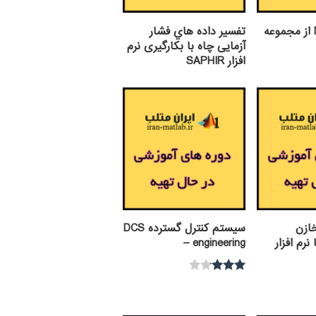
نرم افزار MBAL از مجموعه
تفسير داده هاي فشار
آزمایی چاه با بکارگیری نرم
افزار SAPHIR
ازن
سيستم كنترل گسترده DCS
نرم افزار
– engineering
نمره
3.00
از 5