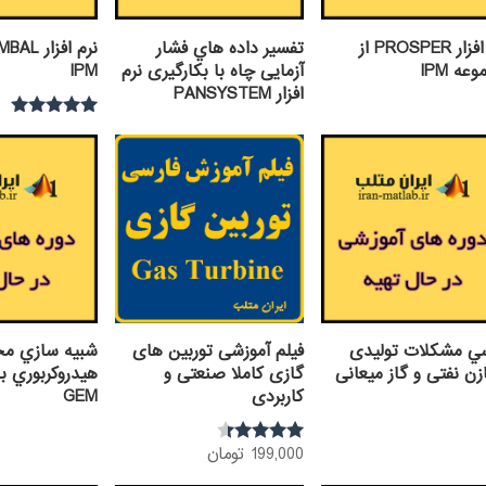
نرم افزار PROSPER از
تفسير داده هاي فشار
عه IPM
آزمایی چاه با بکارگیری نرم
IPM
افزار PANSYSTEM
نمره
5.00
از 5
سي مشکلات تولیدی
فیلم آموزشی توربین های
شبيه سازي مخ
ن نفتی و گاز میعانی
گازی کاملا صنعتی و
هيدروكربوري با 
کاربردی
GEM
199,000
تومان
نمره
4.20