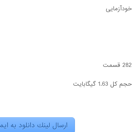
خودآزمایی
282 قسمت
حجم کل 1.63 گیگابایت
ارسال لينك دانلود به اي