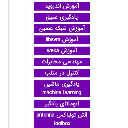
آموزش اندروید
یادگیری عمیق
آموزش شبکه عصبی
آموزش libsvm
آموزش weka
مهندسی مخابرات
کنترل در متلب
یادگیری ماشین
machine learning
اتوماتای یادگیر
آنتن تولباکس antenna
toolbox