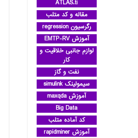
ATLAS.ti
مقاله و کد متلب
رگرسیون regression
آموزش EMTP-RV
لوازم جانبی خلاقیت و
کار
نفت و گاز
سیمولینک simulink
آموزش maxqda
Big Data
کد آماده متلب
آموزش rapidminer