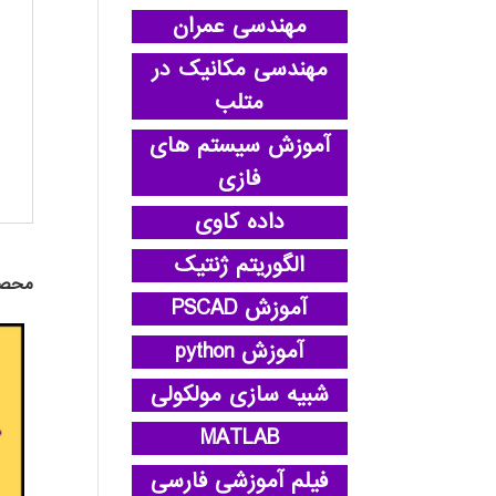
مهندسی عمران
مهندسی مکانیک در
متلب
آموزش سیستم های
فازی
داده کاوی
الگوریتم ژنتیک
محصو
آموزش PSCAD
آموزش python
شبیه سازی مولکولی
MATLAB
فیلم آموزشی فارسی