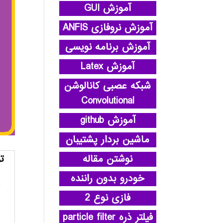
آموزش GUI
آموزش نروفازی ANFIS
آموزش برنامه نویسی
آموزش Latex
شبکه عصبی کانالوشن
Convolutional
آموزش github
ماشین بردار پشتیبان
نوشتن مقاله
ت
خودرو بدون راننده
فازی نوع 2
فیلتر ذره particle filter