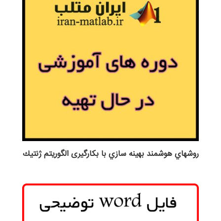
روش‎هاي هوشمند بهينه سازي با بکارگیری الگوريتم ژنتيك