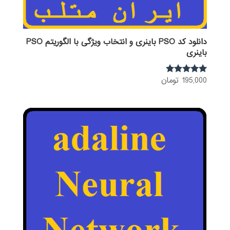
دانلود کد PSO باینری و انتخاب ویژگی با الگوریتم PSO
باینری
195,000
تومان
نمره
5.00
از 5