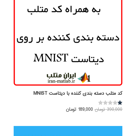
کد متلب دسته بندی کننده با دیتاست MNIST
قیمت
قیمت
390,000
تومان
189,000
تومان
نم
ره
اصلی:
فعلی:
1.
390,000 تومان
189,000 تومان.
00
از
بود.
5