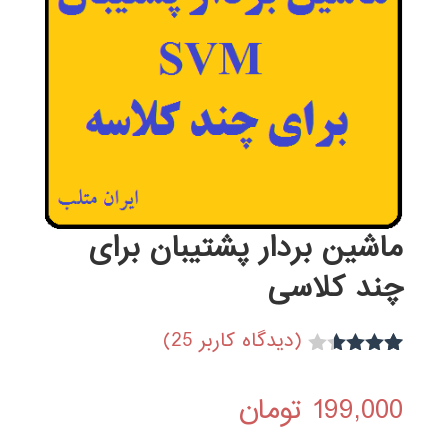
ماشین بردار پشتیبان برای
چند کلاسی
(دیدگاه کاربر
25
)
13
امتیاز
3.54
از
199,000
تومان
5 امتیاز
مشتری