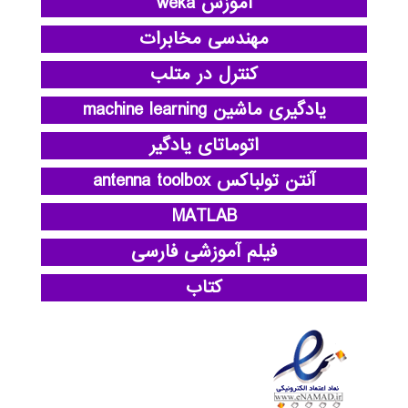
آموزش weka
مهندسی مخابرات
کنترل در متلب
یادگیری ماشین machine learning
اتوماتای یادگیر
آنتن تولباکس antenna toolbox
MATLAB
فیلم آموزشی فارسی
کتاب