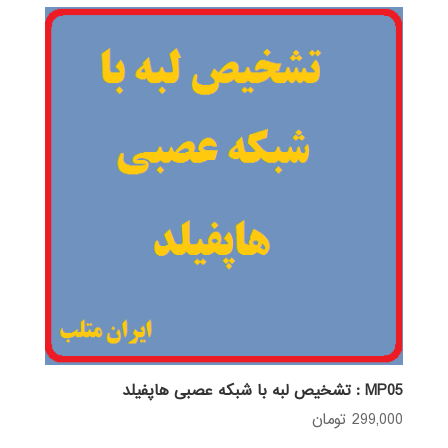
MP05 : تشخیص لبه با شبکه عصبی هاپفیلد
299,000
تومان