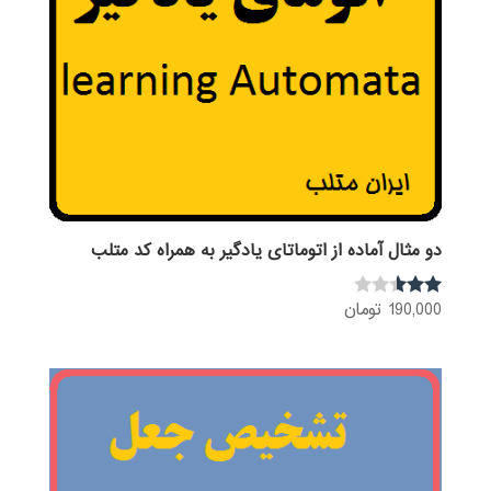
دو مثال آماده از اتوماتای یادگیر به همراه کد متلب
190,000
تومان
نمره
2.50
از 5