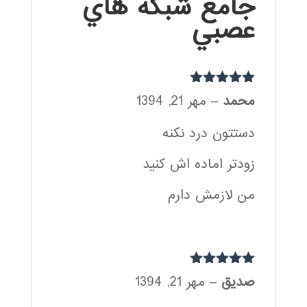
جامع شبكه هاي
عصبي
نمره
5
از 5
محمد
–
مهر 21, 1394
دستتون درد نکنه
زودتر اماده اش کنید
من لازمش دارم
نمره
5
از 5
صدیق
–
مهر 21, 1394