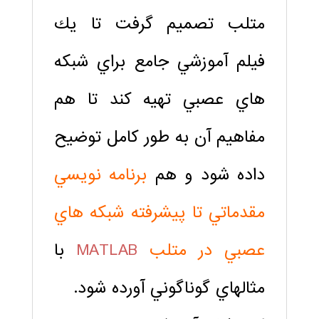
متلب تصميم گرفت تا يك
فيلم آموزشي جامع براي شبكه
هاي عصبي تهيه كند تا هم
مفاهيم آن به طور كامل توضيح
داده شود و هم
برنامه نويسي
مقدماتي تا پيشرفته شبكه هاي
عصبي در متلب
MATLAB
با
مثالهاي گوناگوني آورده شود.