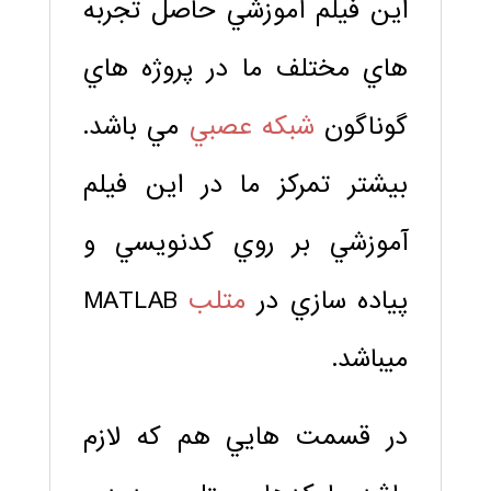
اين فيلم آموزشي حاصل تجربه
هاي مختلف ما در پروژه هاي
گوناگون
شبكه عصبي
مي باشد.
بيشتر تمركز ما در اين فيلم
آموزشي بر روي كدنويسي و
پياده سازي در
متلب
MATLAB
ميباشد.
در قسمت هايي هم كه لازم