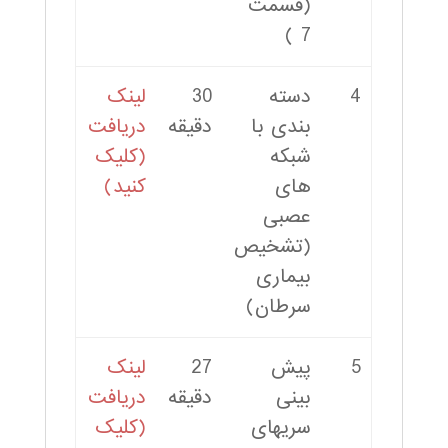
(قسمت
7 )
4
دسته
30
لینک
بندی با
دقیقه
دریافت
شبکه
(کلیک
های
کنید)
عصبی
(تشخیص
بیماری
سرطان)
5
پیش
27
لینک
بینی
دقیقه
دریافت
سریهای
(کلیک