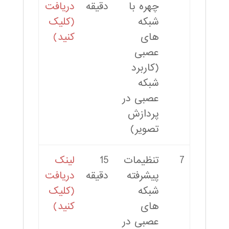
چهره با
دقیقه
دریافت
شبکه
(کلیک
های
کنید)
عصبی
(کاربرد
شبکه
عصبی در
پردازش
تصویر)
7
تنظیمات
15
لینک
پیشرفته
دقیقه
دریافت
شبکه
(کلیک
های
کنید)
عصبی در