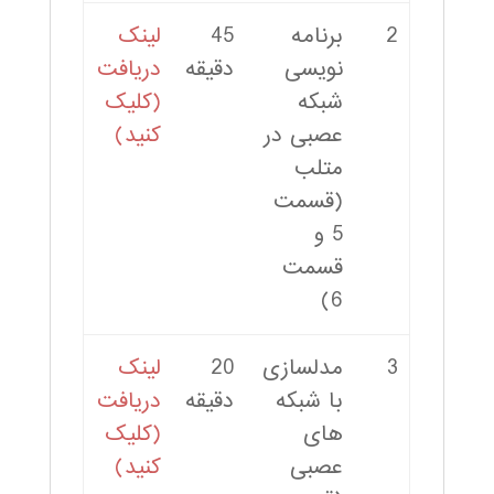
2
برنامه
45
لینک
نویسی
دقیقه
دریافت
شبکه
(کلیک
عصبی در
کنید)
متلب
(قسمت
5 و
قسمت
6)
3
مدلسازی
20
لینک
با شبکه
دقیقه
دریافت
های
(کلیک
عصبی
کنید)