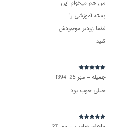
من هم میخوام این
بسته آموزشی را
لطفا زودتر موجودش
کنید
نمره
5
از 5
جمیله
–
مهر 25, 1394
خیلی خوب بود
نمره
5
از 5
ماهان عباسی
–
مهر 27,