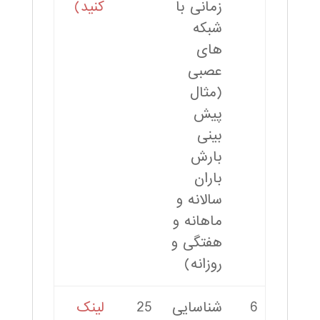
زمانی با
کنید)
شبکه
های
عصبی
(مثال
پیش
بینی
بارش
باران
سالانه و
ماهانه و
هفتگی و
روزانه)
6
شناسایی
25
لینک