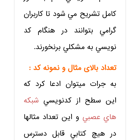
كامل تشريح مي شود تا كاربران
گرامي بتوانند در هنگام كد
نويسي به مشكلي برنخورند.
تعداد بالای مثال و نمونه کد :
به جرات ميتوان ادعا كرد كه
اين سطح از كدنويسي
شبكه
هاي عصبي
و اين تعداد مثالها
در هيچ كتابي قابل دسترس