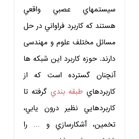
سيستمهاي عصبي واقعي
هستند كه كاربرد فراواني در حل
مسائل مختلف علوم و مهندسی
دارند. حوزه كاربرد اين شبكه ها
آنچنان گسترده است كه از
كاربردهاي
طبقه بندي
گرفته تا
كاربردهايي نظير درون يابي،
تخمين، آشكارسازي و … را