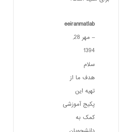
eeiranmatlab
–
مهر 28,
1394
سلام
هدف ما از
تهیه این
پکیج آموزشی
کمک به
دانشجویان