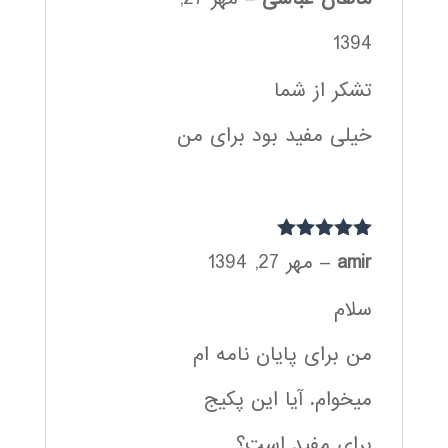
1394
تشکر از شما
خیلی مفید بود برای من
نمره
5
از 5
amir
–
مهر 27, 1394
سلام
من برای پایان نامه ام
میخوام. آیا این پکیج
برای مفید است؟