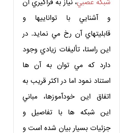
شبكه عصبي
، نياز به فراگيري آن
و آشنايي با تواناييها و
قابليتهاي آن رخ مي نمايد. در
اين راستا، تأليفات زيادي وجود
دارد كه مي توان به آن ها
استناد نمود اما در اكثر قريب به
اتفاق اين خودآموزها، مباني
اين شبكه ها با تفاصيل و
جزئيات بسيار بيان شده است و