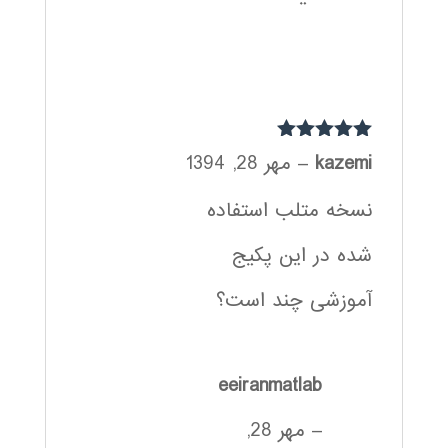
نمره
5
از 5
kazemi
–
مهر 28, 1394
نسخه متلب استفاده
شده در این پکیج
آموزشی چند است؟
eeiranmatlab
–
مهر 28,