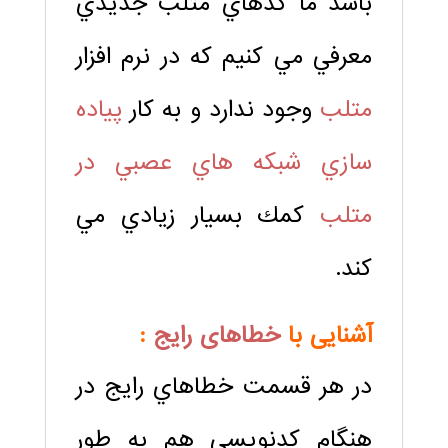
باشد ما كدهاي متلب جديدي
معرفي مي كنيم كه در نرم افزار
متلب
وجود ندارد و به كار
پياده
سازي شبكه هاي عصبي در
متلب
كمك بسيار زيادي مي
كند.
آشنایی با
خطاهای رایج
:
در هر قسمت خطاهاي رايج در
هنگام كدنويسي هم به طور