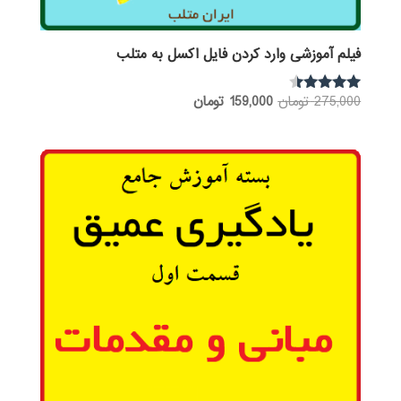
فیلم آموزشی وارد کردن فایل اکسل به متلب
قیمت
قیمت
275,000
تومان
159,000
تومان
نمره
4.25
اصلی:
فعلی:
از 5
275,000 تومان
159,000 تومان.
بود.