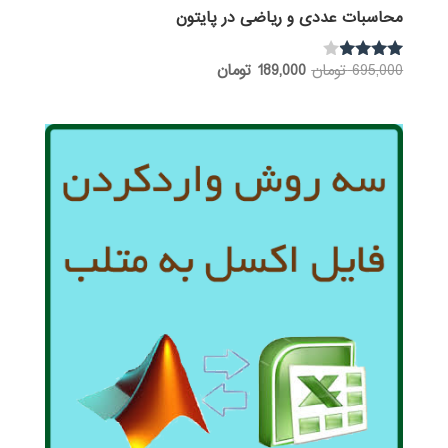
محاسبات عددی و ریاضی در پایتون
قیمت
قیمت
695,000
تومان
189,000
تومان
نمره
3.80
اصلی:
فعلی:
از 5
695,000 تومان
189,000 تومان.
بود.