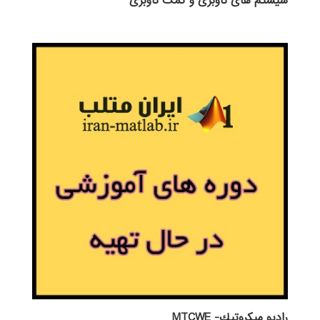
سیستم های ناوبری و کمک ناوبری
راديو ميكروتيك- MTCWE