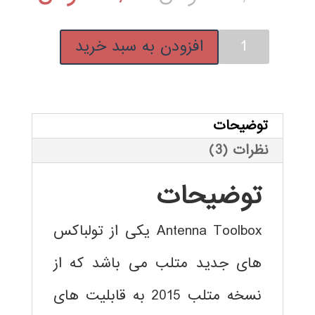
مشتری
اصلی:
فعلی:
آموزش
افزودن به سبد خرید
590,000 تومان
189,000 ت
تولباکس
آنتن
بود.
(Antenna
Toolbox)
توضیحات
متلب
نظرات (3)
عدد
توضیحات
Antenna Toolbox
یکی از تولباکس
های جدید متلب می باشد که از
نسخه
متلب
2015 به قابلیت های