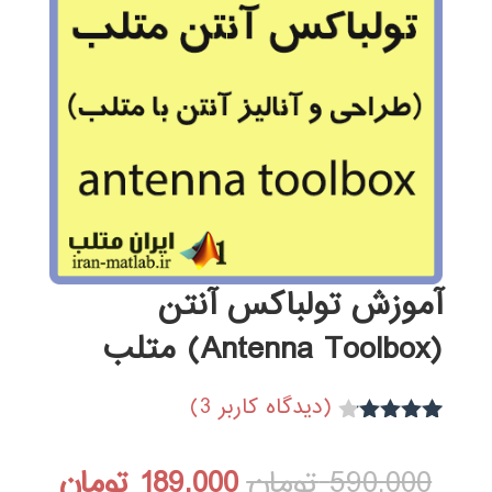
آموزش تولباکس آنتن
(Antenna Toolbox) متلب
(دیدگاه کاربر
3
)
3
امتیاز
4.00
از 5
قیمت
قیمت
590,000
تومان
189,000
تومان
امتیاز