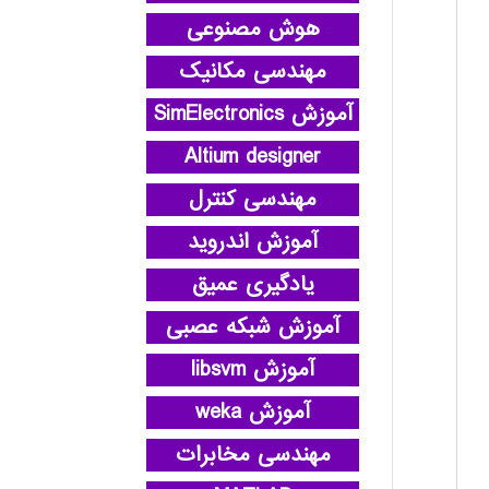
هوش مصنوعی
مهندسی مکانیک
آموزش SimElectronics
Altium designer
مهندسی کنترل
آموزش اندروید
یادگیری عمیق
آموزش شبکه عصبی
آموزش libsvm
آموزش weka
مهندسی مخابرات