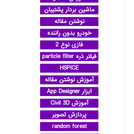
ماشین بردار پشتیبان
نوشتن مقاله
خودرو بدون راننده
فازی نوع 2
فیلتر ذره particle filter
HSPICE
آموزش نوشتن مقاله
ابزار App Designer
آموزش Civil 3D
پردازش تصویر
random forest