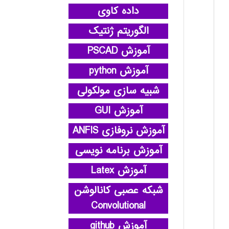
داده کاوی
الگوریتم ژنتیک
آموزش PSCAD
آموزش python
شبیه سازی مولکولی
آموزش GUI
آموزش نروفازی ANFIS
آموزش برنامه نویسی
آموزش Latex
شبکه عصبی کانالوشن
Convolutional
آموزش github