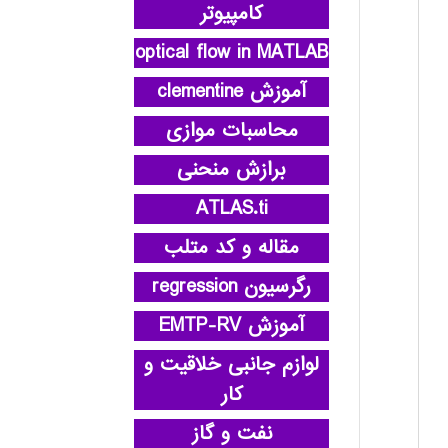
کامپیوتر
optical flow in MATLAB
آموزش clementine
محاسبات موازی
برازش منحنی
ATLAS.ti
مقاله و کد متلب
رگرسیون regression
آموزش EMTP-RV
لوازم جانبی خلاقیت و
کار
نفت و گاز