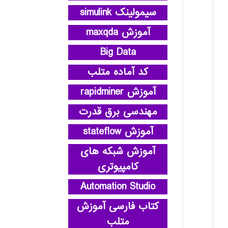
سیمولینک simulink
آموزش maxqda
Big Data
کد آماده متلب
آموزش rapidminer
مهندسی برق قدرت
آموزش stateflow
آموزش شبکه های
کامپیوتری
Automation Studio
کتاب فارسی آموزش
متلب