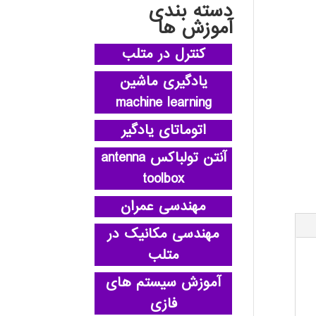
دسته بندی
آموزش ها
کنترل در متلب
یادگیری ماشین
machine learning
اتوماتای یادگیر
آنتن تولباکس antenna
toolbox
مهندسی عمران
مهندسی مکانیک در
متلب
آموزش سیستم های
فازی