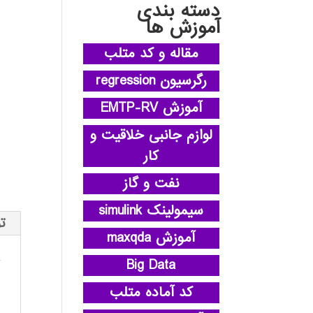
دسته بندی
آموزش ها
مقاله و کد متلب
رگرسیون regression
آموزش EMTP-RV
لوازم جانبی خلاقیت و
کار
نفت و گاز
سیمولینک simulink
ت
آموزش maxqda
Big Data
کد آماده متلب