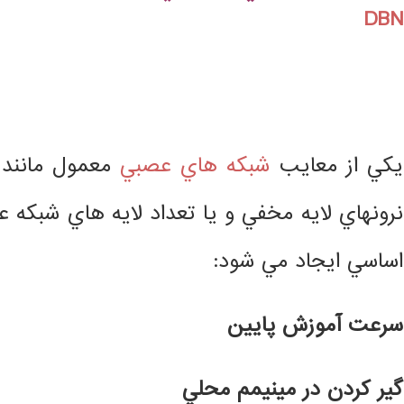
DBN
.
.
يكي از معايب
شبكه هاي عصبي
نرونهاي لايه مخفي و يا تعداد لايه هاي شبكه 
اساسي ايجاد مي شود:
سرعت آموزش پايين
گير كردن در مينيمم محلي