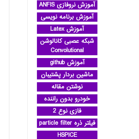
آموزش نروفازی ANFIS
آموزش برنامه نویسی
آموزش Latex
شبکه عصبی کانالوشن
Convolutional
آموزش github
ماشین بردار پشتیبان
نوشتن مقاله
خودرو بدون راننده
فازی نوع 2
فیلتر ذره particle filter
HSPICE