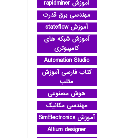
آموزش rapidminer
مهندسی برق قدرت
آموزش stateflow
آموزش شبکه های
کامپیوتری
Automation Studio
کتاب فارسی آموزش
متلب
هوش مصنوعی
مهندسی مکانیک
آموزش SimElectronics
Altium designer