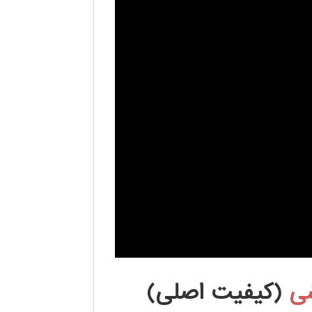
شی
(کیفیت اصلی)