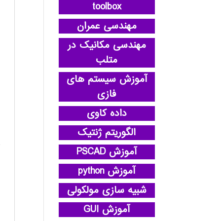
toolbox
مهندسی عمران
مهندسی مکانیک در
متلب
آموزش سیستم های
فازی
داده کاوی
الگوریتم ژنتیک
آموزش PSCAD
آموزش python
شبیه سازی مولکولی
آموزش GUI