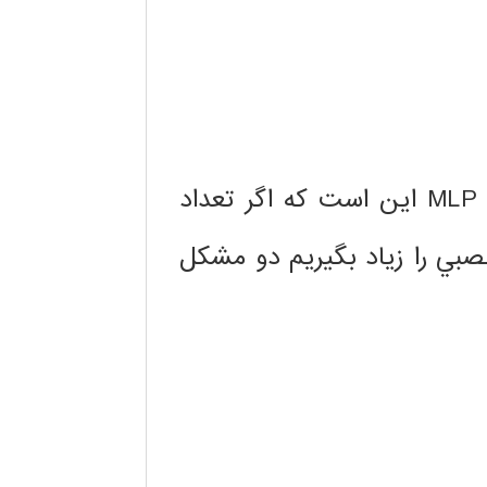
معمول مانند MLP اين است كه اگر تعداد
عصبي را زياد بگيريم دو مشكل