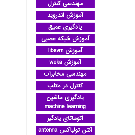
مهندسی کنترل
آموزش اندروید
یادگیری عمیق
آموزش شبکه عصبی
آموزش libsvm
آموزش weka
مهندسی مخابرات
کنترل در متلب
یادگیری ماشین
machine learning
اتوماتای یادگیر
آنتن تولباکس antenna