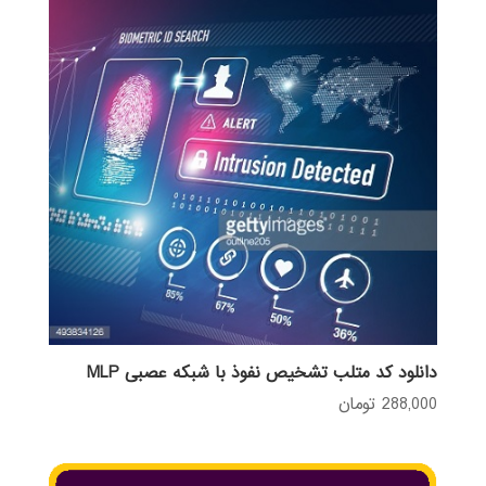
بود.
دانلود کد متلب تشخیص نفوذ با شبکه عصبی MLP
288,000
تومان