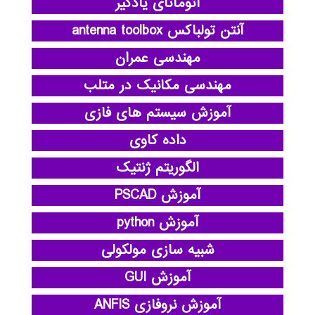
اتوماتای یادگیر
آنتن تولباکس antenna toolbox
مهندسی عمران
مهندسی مکانیک در متلب
آموزش سیستم های فازی
داده کاوی
الگوریتم ژنتیک
آموزش PSCAD
آموزش python
شبیه سازی مولکولی
آموزش GUI
آموزش نروفازی ANFIS