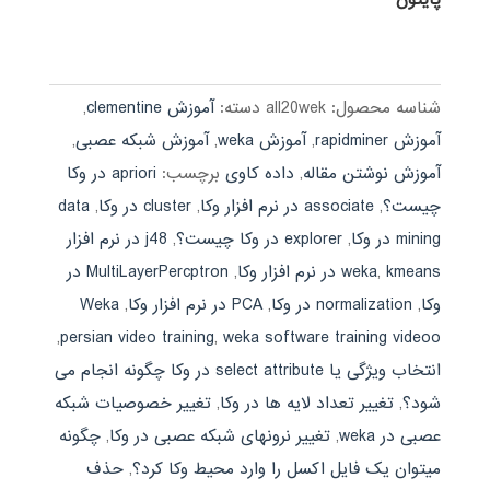
شناسه محصول:
all20wek
دسته:
آموزش clementine
,
آموزش rapidminer
,
آموزش weka
,
آموزش شبکه عصبی
,
آموزش نوشتن مقاله
,
داده کاوی
برچسب:
apriori در وکا
چیست؟
,
associate در نرم افزار وکا
,
cluster در وکا
,
data
mining در وکا
,
explorer در وکا چیست؟
,
j48 در نرم افزار
kmeans در نرم افزار وکا
,
weka
,
MultiLayerPercptron در
وکا
,
normalization در وکا
,
PCA در نرم افزار وکا
,
Weka
,
persian video training
,
weka software training videoo
انتخاب ویژگی یا select attribute در وکا چگونه انجام می
شود؟
,
تغییر تعداد لایه ها در وکا
,
تغییر خصوصیات شبکه
عصبی در weka
,
تغییر نرونهای شبکه عصبی در وکا
,
چگونه
میتوان یک فایل اکسل را وارد محیط وکا کرد؟
,
حذف