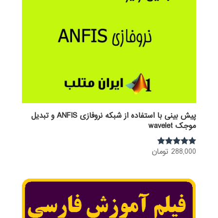
پیش بینی با استفاده از شبکه نروفازی ANFIS و تبدیل
موجک wavelet
288,000
تومان
نمره
5.00
از 5