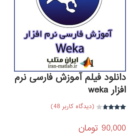
دانلود فیلم آموزش فارسی نرم
افزار weka
(دیدگاه کاربر
48
)
25
امتیاز
3.68
از
90,000
تومان
5 امتیاز
مشتری