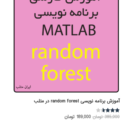
آموزش برنامه نویسی random forest در متلب
قیمت
قیمت
385,000
تومان
189,000
تومان
نمره
3.46
اصلی:
فعلی:
از 5
385,000 تومان
189,000 تومان.