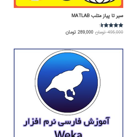
سیر تا پیاز متلب MATLAB
قیمت
قیمت
495,000
تومان
289,000
تومان
نمره
4.36
اصلی:
فعلی:
از 5
495,000 تومان
289,000 تومان.
بود.