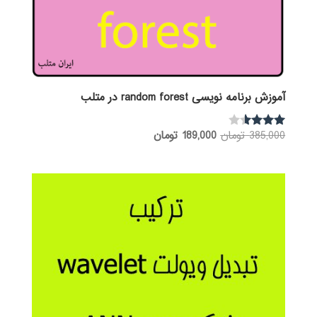
آموزش برنامه نویسی random forest در متلب
قیمت
قیمت
385,000
تومان
189,000
تومان
نمره
3.46
اصلی:
فعلی:
از 5
385,000 تومان
189,000 تومان.
بود.