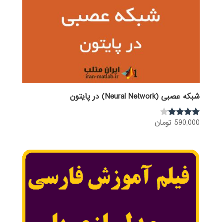
شبکه عصبی (Neural Network) در پایتون
590,000
تومان
نمره
3.92
از 5