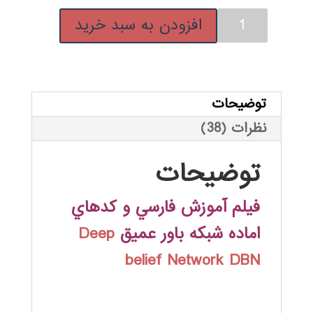
فيلم
افزودن به سبد خرید
آموزش
فارسي
شبكه
باور
توضیحات
عميق
نظرات (38)
DBN
عدد
توضیحات
فيلم آموزش فارسي و كدهاي
اماده شبكه باور عميق
Deep
belief Network DBN
.