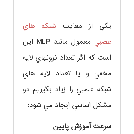
.
يكي از معايب
شبكه هاي
عصبي
معمول مانند MLP اين
است كه اگر تعداد نرونهاي لايه
مخفي و يا تعداد لايه هاي
شبكه عصبي را زياد بگيريم دو
مشكل اساسي ايجاد مي شود:
سرعت آموزش پايين