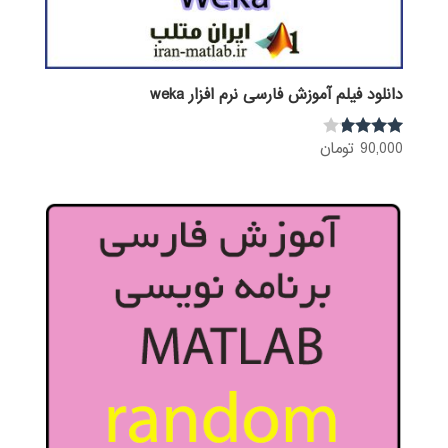
دانلود فیلم آموزش فارسی نرم افزار weka
90,000
تومان
نمره
3.68
از 5